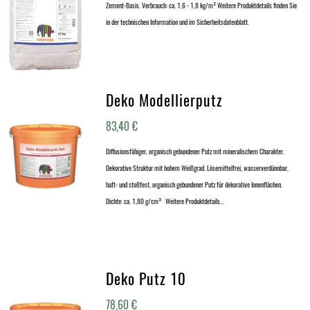
Zement-Basis. Verbrauch: ca. 1,6 - 1,8 kg/m² Weitere Produktdetails finden Sie
in der technischen Information und im Sicherheitsdatenblatt.
Deko Modellierputz
83,40
€
Diffusionsfähiger, organisch gebundener Putz mit mineralischem Charakter.
Dekorative Struktur mit hohem Weißgrad. Lösemittelfrei, wasserverdünnbar,
haft- und stoßfest, organisch gebundener Putz für dekorative Innenflächen.
Dichte: ca. 1,80 g/cm³ Weitere Produktdetails…
Deko Putz 10
78,60
€