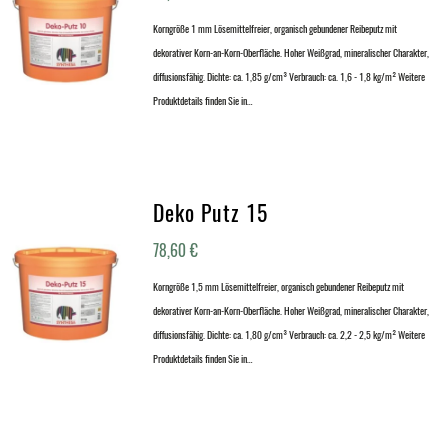
Korngröße 1 mm Lösemittelfreier, organisch gebundener Reibeputz mit
dekorativer Korn-an-Korn-Oberfläche. Hoher Weißgrad, mineralischer Charakter,
diffusionsfähig. Dichte: ca. 1,85 g/cm³ Verbrauch: ca. 1,6 - 1,8 kg/m² Weitere
Produktdetails finden Sie in…
Deko Putz 15
78,60
€
Korngröße 1,5 mm Lösemittelfreier, organisch gebundener Reibeputz mit
dekorativer Korn-an-Korn-Oberfläche. Hoher Weißgrad, mineralischer Charakter,
diffusionsfähig. Dichte: ca. 1,80 g/cm³ Verbrauch: ca. 2,2 - 2,5 kg/m² Weitere
Produktdetails finden Sie in…