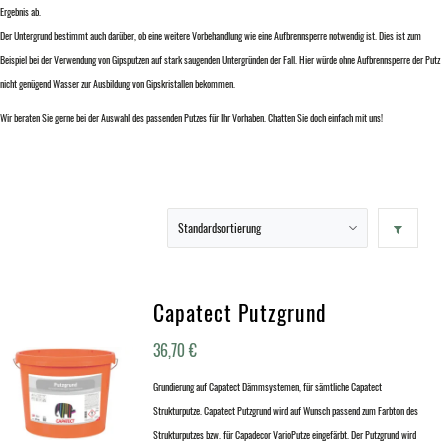
Ergebnis ab.
Der Untergrund bestimmt auch darüber, ob eine weitere Vorbehandlung wie eine Aufbrennsperre notwendig ist. Dies ist zum
Beispiel bei der Verwendung von Gipsputzen auf stark saugenden Untergründen der Fall. Hier würde ohne Aufbrennsperre der Putz
nicht genügend Wasser zur Ausbildung von Gipskristallen bekommen.
Wir beraten Sie gerne bei der Auswahl des passenden Putzes für Ihr Vorhaben. Chatten Sie doch einfach mit uns!
Capatect Putzgrund
36,70
€
Grundierung auf Capatect Dämmsystemen, für sämtliche Capatect
Strukturputze. Capatect Putzgrund wird auf Wunsch passend zum Farbton des
Strukturputzes bzw. für Capadecor VarioPutze eingefärbt. Der Putzgrund wird