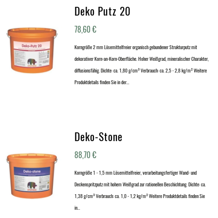
Deko Putz 20
78,60
€
Korngröße 2 mm Lösemittelfreier organisch gebundener Strukturputz mit
dekorativer Korn-an-Korn-Oberfläche. Hoher Weißgrad, mineralischer Charakter,
diffusionsfähig. Dichte: ca. 1,80 g/cm³ Verbrauch: ca. 2,5 - 2,8 kg/m² Weitere
Produktdetails finden Sie in der…
Deko-Stone
88,70
€
Korngröße 1 - 1,5 mm Lösemittelfreier, verarbeitungsfertiger Wand- und
Deckenspritzputz mit hohem Weißgrad zur rationellen Beschichtung. Dichte: ca.
1,38 g/cm³ Verbrauch: ca. 1,0 - 1,2 kg/m² Weitere Produktdetails finden Sie
in…