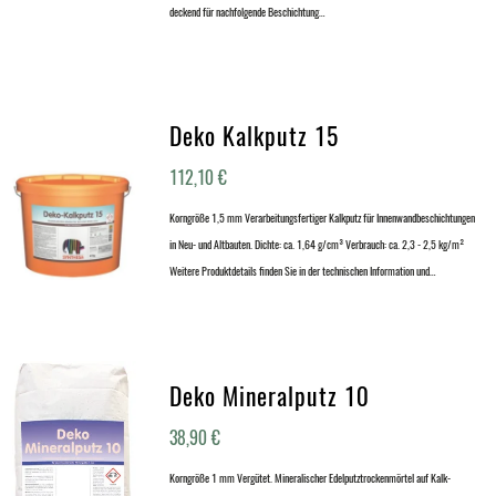
deckend für nachfolgende Beschichtung…
Deko Kalkputz 15
112,10
€
Korngröße 1,5 mm Verarbeitungsfertiger Kalkputz für Innenwandbeschichtungen
in Neu- und Altbauten. Dichte: ca. 1,64 g/cm³ Verbrauch: ca. 2,3 - 2,5 kg/m²
Weitere Produktdetails finden Sie in der technischen Information und…
Deko Mineralputz 10
38,90
€
Korngröße 1 mm Vergütet. Mineralischer Edelputztrockenmörtel auf Kalk-