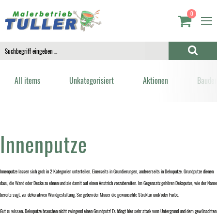
0
All items
Unkategorisiert
Aktionen
Bauden
Innenputze
Innenputze lassen sich grob in 2 Kategorien unterteilen. Einerseits in Grundierungen, andererseits in Dekoputze. Grundputze dienen
dazu, die Wand oder Decke zu ebnen und sie damit auf einen Anstrich vorzubereiten. Im Gegensatz gehören Dekoputze, wie der Name
bereits sagt, zur dekorativen Wandgestaltung. Sie geben der Mauer die gewünschte Struktur und/oder Farbe.
Gut zu wissen: Dekoputze brauchen nicht zwingend einen Grundputz! Es hängt hier sehr stark vom Untergrund und dem gewünschten