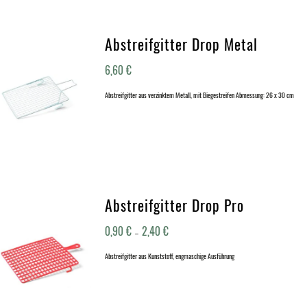
Abstreifgitter Drop Metal
6,60
€
Abstreifgitter aus verzinktem Metall, mit Biegestreifen Abmessung: 26 x 30 cm
Abstreifgitter Drop Pro
0,90
€
2,40
€
–
Abstreifgitter aus Kunststoff, engmaschige Ausführung