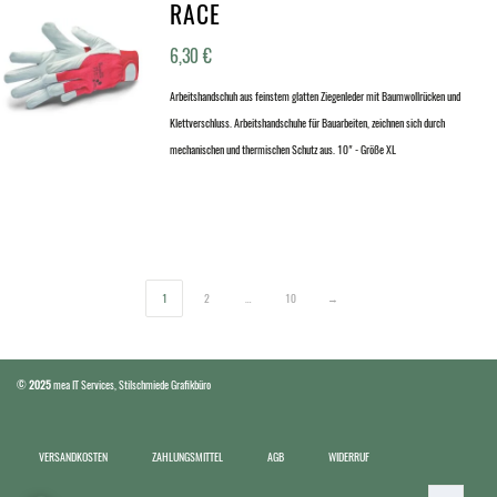
RACE
6,30
€
Arbeitshandschuh aus feinstem glatten Ziegenleder mit Baumwollrücken und
Klettverschluss. Arbeitshandschuhe für Bauarbeiten, zeichnen sich durch
mechanischen und thermischen Schutz aus. 10" - Größe XL
1
2
…
10
→
©
2025
mea IT Services
,
Stilschmiede Grafikbüro
VERSANDKOSTEN
ZAHLUNGSMITTEL
AGB
WIDERRUF