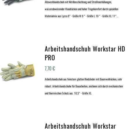
Allzweckhandschuh mit Nitrilbeschichtung und Streifenerhöhungen,
wasserabweisender Handrücken und hoher Tragekomfort durch speziellen
Materialmix aus Lycra 8" - Größe M 9 " - Größe L 10 " - Größe XL 11"…
Arbeitshandschuh Workstar HD
PRO
7,70
€
Arbeitshandschuh aus feinstem glatten Rindsleder mit Baumwollrücken, sehr
robust. Arbeitshandschuhe für Bauarbeiten, zeichnen sich durch mechanischen
und thermischen Schutz aus. 10,5" - Größe XL
Arbeitshandschuh Workstar