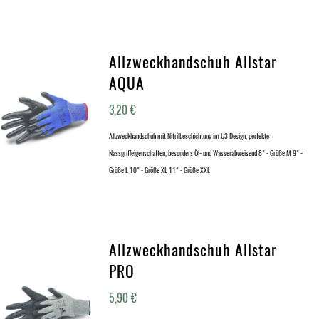
Allzweckhandschuh Allstar
AQUA
3,20
€
Allzweckhandschuh mit Nitrilbeschichtung im U3 Design, perfekte
Nassgriffeigenschaften, besonders Öl- und Wasserabweisend 8" - Größe M 9" -
Größe L 10" - Größe XL 11" - Größe XXL
Allzweckhandschuh Allstar
PRO
5,90
€