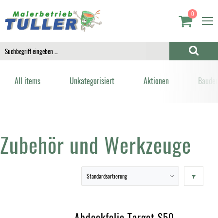
0
All items
Unkategorisiert
Aktionen
Bauden
Zubehör und Werkzeuge
Abdeckfolie Target S50