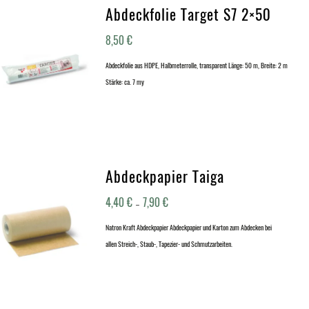
Abdeckfolie Target S7 2×50
8,50
€
Abdeckfolie aus HDPE, Halbmeterrolle, transparent Länge: 50 m, Breite: 2 m
Stärke: ca. 7 my
Abdeckpapier Taiga
4,40
€
7,90
€
–
Natron Kraft Abdeckpapier Abdeckpapier und Karton zum Abdecken bei
allen Streich-, Staub-, Tapezier- und Schmutzarbeiten.