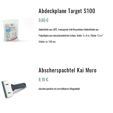
Abdeckplane Target S100
9,60
€
Abdeckfolie aus LDPE, transparent trüb Recyclebare Abdeckfolien aus
Polyethylen zum einsatzorientierten Schutz. Maße: 3 x 4 m, Fläche: 12 m²
Stärke: ca. 100 my
Abscherspachtel Kai Muro
8,10
€
Abscherspachtel mit verstellbarem Klingenblatt