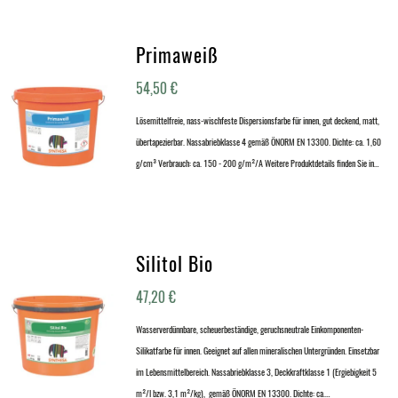
Primaweiß
54,50
€
Lösemittelfreie, nass-wischfeste Dispersionsfarbe für innen, gut deckend, matt,
übertapezierbar. Nassabriebklasse 4 gemäß ÖNORM EN 13300. Dichte: ca. 1,60
g/cm³ Verbrauch: ca. 150 - 200 g/m²/A Weitere Produktdetails finden Sie in…
Silitol Bio
47,20
€
Wasserverdünnbare, scheuerbeständige, geruchsneutrale Einkomponenten-
Silikatfarbe für innen. Geeignet auf allen mineralischen Untergründen. Einsetzbar
im Lebensmittelbereich. Nassabriebklasse 3, Deckkraftklasse 1 (Ergiebigkeit 5
m²/l bzw. 3,1 m²/kg), gemäß ÖNORM EN 13300. Dichte: ca.…