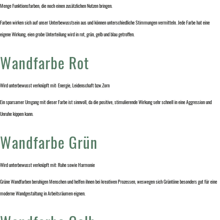
Menge Funktionsfarben, die noch einen zusätzlichen Nutzen bringen.
Farben wirken sich auf unser Unterbewusstsein aus und können unterschiedliche Stimmungen vermitteln. Jede Farbe hat eine
eigene Wirkung, eien grobe Unterteilung wird in rot, grün, gelb und blau getroffen.
Wandfarbe Rot
Wird unterbewusst verknüpft mit: Energie, Leidenschaft bzw.Zorn
Ein sparsamer Umgang mit dieser Farbe ist sinnvoll, da die positive, stimulierende Wirkung sehr schnell in eine Aggression und
Unruhe kippen kann.
Wandfarbe Grün
Wird unterbewusst verknüpft mit: Ruhe sowie Harmonie
Grüne Wandfarben beruhigen Menschen und helfen ihnen bei kreativen Prozessen, weswegen sich Grüntöne besonders gut für eine
moderne Wandgestaltung in Arbeitsräumen eignen.