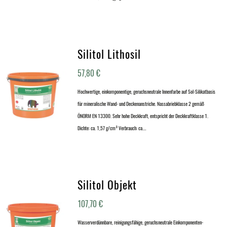
Silitol Lithosil
57,80
€
Hochwertige, einkomponentige, geruchsneutrale Innenfarbe auf Sol-Silikatbasis
für mineralische Wand- und Deckenanstriche. Nassabriebklasse 2 gemäß
ÖNORM EN 13300. Sehr hohe Deckkraft, entspricht der Deckkraftklasse 1.
Dichte: ca. 1,57 g/cm³ Verbrauch: ca.…
Silitol Objekt
107,70
€
Wasserverdünnbare, reinigungsfähige, geruchsneutrale Einkomponenten-