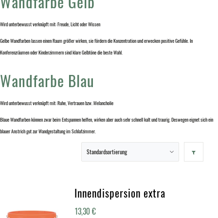
Wandfarbe Gelb
Wird unterbewusst verknüpft mit: Freude, Licht oder Wissen
Gelbe Wandfarben lassen einen Raum größer wirken, sie fördern die Konzentration und erwecken positive Gefühle. In
Konferenzräumen oder Kinderzimmern sind klare Gelbtöne die beste Wahl.
Wandfarbe Blau
Wird unterbewusst verknüpft mit: Ruhe, Vertrauen bzw. Melancholie
Blaue Wandfarben können zwar beim Entspannen helfen, wirken aber auch sehr schnell kalt und traurig. Deswegen eignet sich ein
blauer Anstrich gut zur Wandgestaltung im Schlafzimmer.
Innendispersion extra
13,30
€