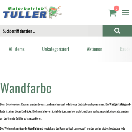
0
All items
Unkategorisiert
Aktionen
Bauden
Wandfarbe
Beim Betreten eines Raumes werden bewusst und unterbewusst jede Menge Eindrücke wahrgenommen. Die
Wandgestaltung
und -
farbe ist einer dieser Eindrücke. Die Innenfarbe verrät viel darüber, wer hier wohnt, und kann auch ganz gezielt eingesetzt werden
um bestimmte Gefühle zu transportieren.
Des Weiteren kann über die
Wandfarbe
und -gestaltung der Raum optisch „umgebaut“ werden und es gibt es heutzutage jede