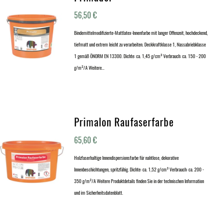
56,50
€
Bindemittelmodifizierte-Mattlatex-Innenfarbe mit langer Offenzeit, hochdeckend,
tiefmatt und extrem leicht zu verarbeiten. Deckkraftklasse 1, Nassabriebklasse
1 gemäß ÖNORM EN 13300. Dichte: ca. 1,45 g/cm³ Verbrauch: ca. 150 - 200
g/m²/A Weitere…
Primalon Raufaserfarbe
65,60
€
Holzfaserhaltige Innendispersionsfarbe für nahtlose, dekorative
Innenbeschichtungen, spritzfähig. Dichte: ca. 1,52 g/cm³ Verbrauch: ca. 200 -
350 g/m²/A Weitere Produktdetails finden Sie in der technischen Information
und im Sicherheitsdatenblatt.