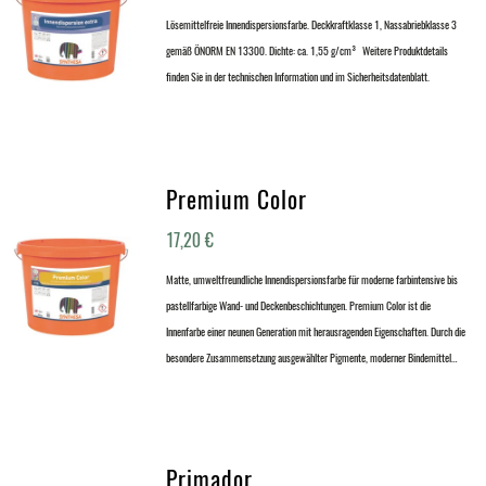
Lösemittelfreie Innendispersionsfarbe. Deckkraftklasse 1, Nassabriebklasse 3
gemäß ÖNORM EN 13300. Dichte: ca. 1,55 g/cm³ Weitere Produktdetails
finden Sie in der technischen Information und im Sicherheitsdatenblatt.
Premium Color
17,20
€
Matte, umweltfreundliche Innendispersionsfarbe für moderne farbintensive bis
pastellfarbige Wand- und Deckenbeschichtungen. Premium Color ist die
Innenfarbe einer neunen Generation mit herausragenden Eigenschaften. Durch die
besondere Zusammensetzung ausgewählter Pigmente, moderner Bindemittel…
Primador