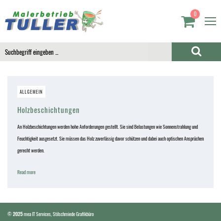
0
ALLGEMEIN
Holzbeschichtungen
An Holzbeschichtungen werden hohe Anforderungen gestellt. Sie sind Belastungen wie Sonnenstrahlung und
Feuchtigkeit ausgesetzt. Sie müssen das Holz zuverlässig davor schützen und dabei auch optischen Ansprüchen
gerecht werden.
Read more
©
2025
mea IT Services
,
Stilschmiede Grafikbüro