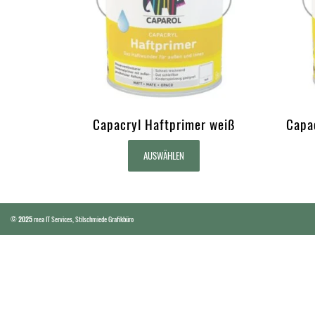
Capacryl Haftprimer weiß
Capac
AUSWÄHLEN
©
2025
mea IT Services
,
Stilschmiede Grafikbüro