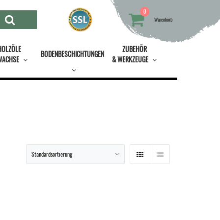
0
Warenkorb
HOLZÖLE
ZUBEHÖR
BODENBESCHICHTUNGEN
WACHSE
& WERKZEUGE