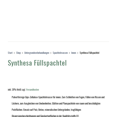
Start
Shop
Untergrundvorbehandlungen
Spachtelmassen
Innen
Synthesa Füllspachtel
Synthesa Füllspachtel
inkl. 20% MwSt
zzgl.
Versandkosten
Pulverförmige Gips-Zellulose-Spachtelmasse für innen.
Zum Schließen von Fugen, Füllen von Rissen und
Löchern, zum Ausgleichen von Unebenheiten, Glätten und Planspachteln von rauen und beschädigten
Putzflächen. Einsatz auf Putz, Beton, mineralischen Untergründen, tragfähigen
Dispersionsbeschichtungen und Gipskartonflächen in der Qualitätsstuffe Q1.