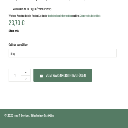
Verbrauch: ca. 0,7 kg/m²/mm (Pulver)
Weitere Produktdetails finden Sie in der
technischen Information
und im
Sicherheitsdatenblatt
.
23,70
€
Share this
Gebinde auswählen:
ZUM WARENKORB HINZUFÜGEN
©
2025
mea IT Services
,
Stilschmiede Grafikbüro