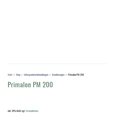
Start
Shop
Untergrundvorbehandlungen
Grundierungen
Primalon PM 200
Primalon PM 200
inkl. 20% MwSt
zzgl.
Versandkosten