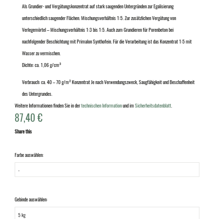
Als Grundier- und Vergütungskonzentrat auf stark saugenden Untergründen zur Egalisierung
unterschiedlich saugender Flächen. Mischungsverhältnis 1:5. Zur zusätzlichen Vergütung von
Verlegemörtel – Mischungsverhältnis 1:3 bis 1:5. Auch zum Grundieren für Porenbeton bei
nachfolgender Beschichtung mit Primalon Synthofein. Für die Verarbeitung ist das Konzentrat 1:5 mit
Wasser zu vermischen.
Dichte: ca. 1,06 g/cm³
Verbrauch: ca. 40 – 70 g/m² Konzentrat Je nach Verwendungszweck, Saugfähigkeit und Beschaffenheit
des Untergrundes.
Weitere Informationen finden Sie in der
technischen Information
und im
Sicherheitsdatenblatt
.
87,40
€
Share this
Farbe auswählen:
Gebinde auswählen: