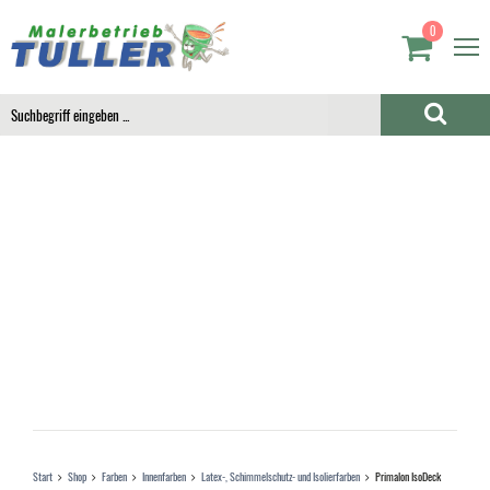
0
Start
Shop
Farben
Innenfarben
Latex-, Schimmelschutz- und Isolierfarben
Primalon IsoDeck