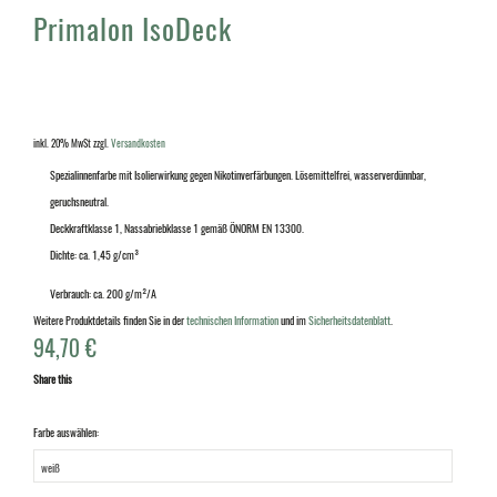
Primalon IsoDeck
inkl. 20% MwSt
zzgl.
Versandkosten
Spezialinnenfarbe mit Isolierwirkung gegen Nikotinverfärbungen. Lösemittelfrei, wasserverdünnbar,
geruchsneutral.
Deckkraftklasse 1, Nassabriebklasse 1 gemäß ÖNORM EN 13300.
Dichte: ca. 1,45 g/cm³
Verbrauch: ca. 200 g/m²/A
Weitere Produktdetails finden Sie in der
technischen Information
und im
Sicherheitsdatenblatt
.
94,70
€
Share this
Farbe auswählen: