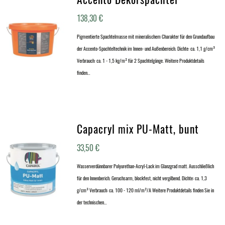
138,30
€
Pigmentierte Spachtelmasse mit mineralischem Charakter für den Grundaufbau
der Accento-Spachteltechnik im Innen- und Außenbereich. Dichte: ca. 1,1 g/cm³
Verbrauch: ca. 1 - 1,5 kg/m² für 2 Spachtelgänge. Weitere Produktdetails
finden…
Capacryl mix PU-Matt, bunt
33,50
€
Wasserverdünnbarer Polyurethan-Acryl-Lack im Glanzgrad matt. Ausschließlich
für den Innenberich. Geruchsarm, blockfest, nicht vergilbend. Dichte: ca. 1,3
g/cm³ Verbrauch: ca. 100 - 120 ml/m²/A Weitere Produktdetails finden Sie in
der technischen…