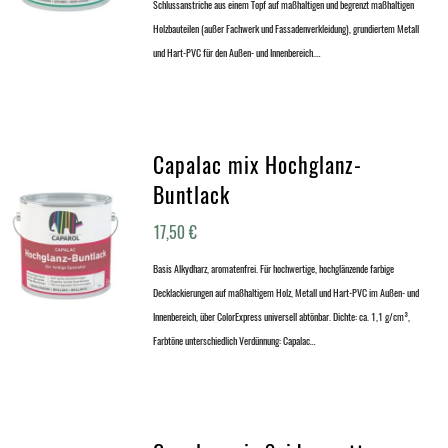
Schlussanstriche aus einem Topf auf maßhaltigen und begrenzt maßhaltigen
Holzbauteilen (außer Fachwerk und Fassadenverkleidung), grundiertem Metall
und Hart-PVC für den Außen- und Innenbereich.…
Capalac mix Hochglanz-
Buntlack
17,50
€
Basis Alkydharz, aromatenfrei. Für hochwertige, hochglänzende farbige
Decklackierungen auf maßhaltigem Holz, Metall und Hart-PVC im Außen- und
Innenbereich, über ColorExpress universell abtönbar. Dichte: ca. 1,1 g/cm³,
Farbtöne unterschiedlich Verdünnung: Capalac…