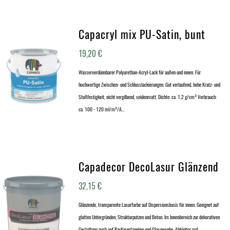
Capacryl mix PU-Satin, bunt
19,20
€
Wasserverdünnbarer Polyurethan-Acryl-Lack für außen und innen. Für
hochwertige Zwischen- und Schlusslackierungen. Gut verlaufend, hohe Kratz- und
Stoßfestigkeit, nicht vergilbend, seidenmatt. Dichte: ca. 1,2 g/cm³ Verbrauch:
ca. 100 - 120 ml/m²/A…
Capadecor DecoLasur Glänzend
32,15
€
Glänzende, transparente Lasurfarbe auf Dispersionsbasis für innen. Geeignet auf
glatten Untergründen, Strukturputzen und Beton. Im Innenbereich zur dekorativen
Gestaltung auch auf Raufasertapeten und Glasgewebe. Abtönbar mit