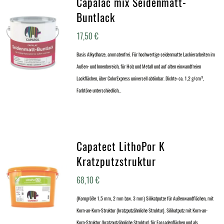
Capalac mix Seidenmatt-
Buntlack
17,50
€
Basis Alkydharze, aromatenfrei. Für hochwertige seidenmatte Lackierarbeiten im
Außen- und Innenbereich, für Holz und Metall und auf alten einwandfreien
Lackflächen, über ColorExpress universell abtönbar. Dichte: ca. 1,2 g/cm³,
Farbtöne unterschiedlich…
Capatect LithoPor K
Kratzputzstruktur
68,10
€
(Korngröße 1,5 mm, 2 mm bzw. 3 mm) Silikatputze für Außenwandflächen, mit
Korn-an-Korn-Struktur (kratzputzähnliche Struktur). Silikatputz mit Korn-an-
Korn-Struktur (kratzputzähnliche Struktur) für Fassadenflächen und als