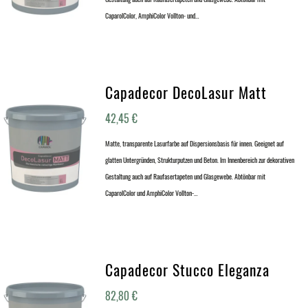
CaparolColor, AmphiColor Vollton- und…
Capadecor DecoLasur Matt
42,45
€
Matte, transparente Lasurfarbe auf Dispersionsbasis für innen. Geeignet auf
glatten Untergründen, Strukturputzen und Beton. Im Innenbereich zur dekorativen
Gestaltung auch auf Raufasertapeten und Glasgewebe. Abtönbar mit
CaparolColor und AmphiColor Vollton-…
Capadecor Stucco Eleganza
82,80
€