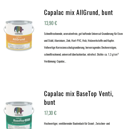
Capalac mix AllGrund, bunt
13,90
€
Schnelltrocknende, aromatenfreie, gut haftende Universal-Grundierung für Eisen
und Stahl, Aluminium, Zink, Hart-PVC, Holz, Holzwerkstoffe und Kupfer.
Vollwertige Korrosionsschutzgrundierung, hervorragendes Deckvermögen,
schnelltrocknend, universell überlackierbar, nitrofest. Dichte: ca. 1,3 g/cm³
Verdünnung: Capalac…
Capalac mix BaseTop Venti,
bunt
17,30
€
Hochwertiger, ventilierender Bautenlack für Grund-, Zwischen- und