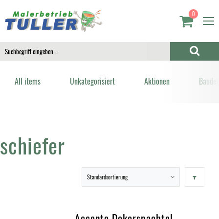
0
All items
Unkategorisiert
Aktionen
Bauden
schiefer
Accento Dekorspachtel