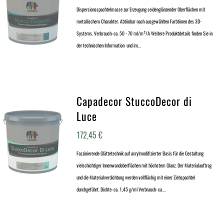
Dispersionsspachtelmasse zur Erzeugung seidenglänzender Oberflächen mit
metallischem Charakter. Abtönbar nach ausgewählten Farbtönen des 3D-
Systems. Verbrauch: ca. 50 - 70 ml/m²/A Weitere Produktdetails finden Sie in
der technischen Information und im…
Capadecor StuccoDecor di
Luce
172,45
€
Faszinierende Glättetechnik auf acrylmodifizierter Basis für die Gestaltung
vielschichtiger Innenwandoberflächen mit höchstem Glanz. Der Materialauftrag
und die Materialverdichtung werden vollflächig mit einer Ziehspachtel
durchgeführt. Dichte: ca. 1,45 g/ml Verbrauch: ca.…