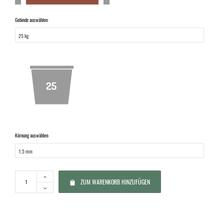
CC Granat 0
Gebinde auswählen:
CC Granat 12
Körnung auswählen:
ZUM WARENKORB HINZUFÜGEN
CC Granat 13