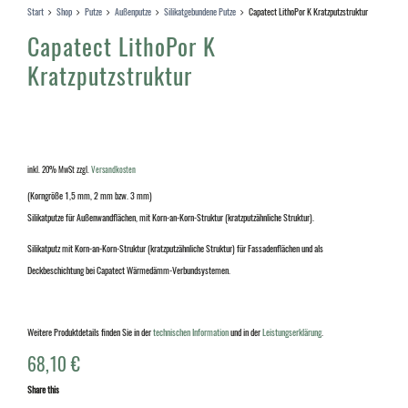
Start
Shop
Putze
Außenputze
Silikatgebundene Putze
Capatect LithoPor K Kratzputzstruktur
Capatect LithoPor K
Kratzputzstruktur
inkl. 20% MwSt
zzgl.
Versandkosten
(Korngröße 1,5 mm, 2 mm bzw. 3 mm)
Silikatputze für Außenwandflächen, mit Korn-an-Korn-Struktur (kratzputzähnliche Struktur).
Silikatputz mit Korn-an-Korn-Struktur (kratzputzähnliche Struktur) für Fassadenflächen und als
Deckbeschichtung bei Capatect Wärmedämm-Verbundsystemen.
Weitere Produktdetails finden Sie in der
technischen Information
und in der
Leistungserklärung
.
68,10
€
Share this