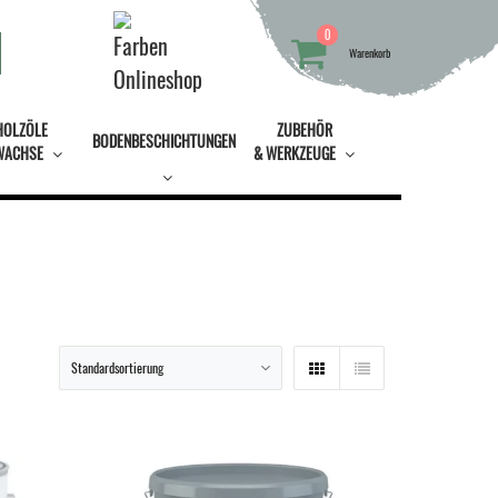
0
Warenkorb
HOLZÖLE
ZUBEHÖR
BODENBESCHICHTUNGEN
WACHSE
& WERKZEUGE