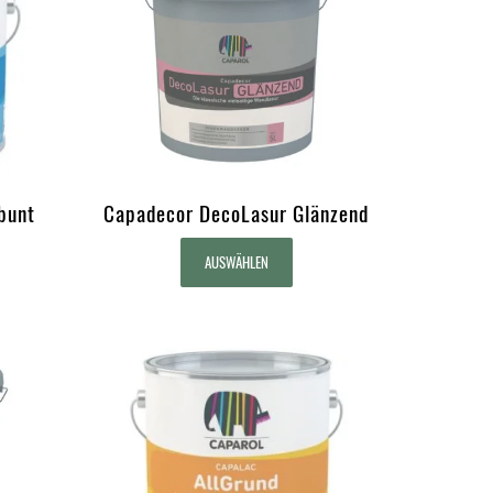
bunt
Capadecor DecoLasur Glänzend
AUSWÄHLEN