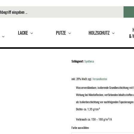
LACKE
PUTZE
HOLZSCHUTZ
& 
Schlagwort
:
Synthesa
inkl. 20% MwSt
zzgl.
Versandkosten
Wasserverdünnbare, isolierende Grundbeschichtung mit h
Wirkung bei Nikotinflecken, verfärbenden Inhaltsstoffen
als Isolierbeschichtung vor nachfolgenden Tapezierungen 
Dichte: ca. 1,35 g/cm³
Verbrauch: ca. 150 – 180 g/m²/A
Farbe auswählen: