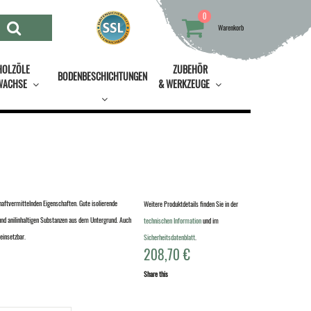
0
Warenkorb
HOLZÖLE
ZUBEHÖR
BODENBESCHICHTUNGEN
WACHSE
& WERKZEUGE
aftvermittelnden Eigenschaften. Gute isolierende
Weitere Produktdetails finden Sie in der
 und anilinhaltigen Substanzen aus dem Untergrund. Auch
technischen Information
und im
einsetzbar.
Sicherheitsdatenblatt
.
208,70
€
Share this