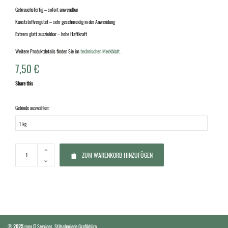
Gebrauchsfertig – sofort anwendbar
Kunststoffvergütet – sehr geschmeidig in der Anwendung
Extrem glatt ausziehbar – hohe Haftkraft
Weitere Produktdetails finden Sie im
technischen Merkblatt.
7,50
€
Share this
Gebinde auswählen:
ZUM WARENKORB HINZUFÜGEN
©
2025
mea IT Services
,
Stilschmiede Grafikbüro