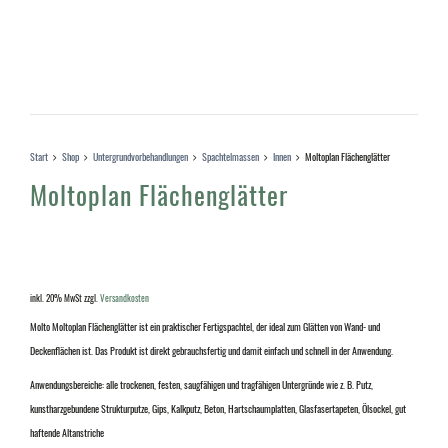
Start
Shop
Untergrundvorbehandlungen
Spachtelmassen
Innen
Moltoplan Flächenglätter
Moltoplan Flächenglätter
inkl. 20% MwSt
zzgl.
Versandkosten
Molto Moltoplan Flächenglätter ist ein praktischer Fertigspachtel, der ideal zum Glätten von Wand- und
Deckenflächen ist. Das Produkt ist direkt gebrauchsfertig und damit einfach und schnell in der Anwendung.
Anwendungsbereiche: alle trockenen, festen, saugfähigen und tragfähigen Untergründe wie z. B. Putz,
kunstharzgebundene Strukturputze, Gips, Kalkputz, Beton, Hartschaumplatten, Glasfasertapeten, Ölsockel, gut
haftende Altanstriche