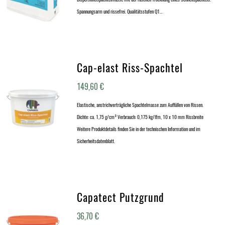
Spannungsarm und rissefrei. Qualitätsstufen Q1…
Cap-elast Riss-Spachtel
149,60
€
Elastische, anstrichverträgliche Spachtelmasse zum Auffüllen von Rissen.
Dichte: ca. 1,75 g/cm³ Verbrauch: 0,175 kg/lfm, 10 x 10 mm Rissbreite
Weitere Produktdetails finden Sie in der technischen Information und im
Sicherheitsdatenblatt.
Capatect Putzgrund
36,70
€