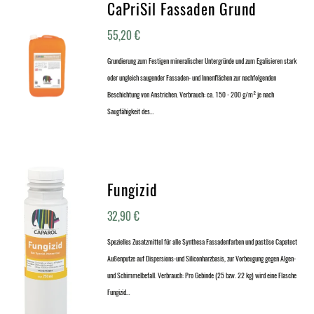
CaPriSil Fassaden Grund
55,20
€
Grundierung zum Festigen mineralischer Untergründe und zum Egalisieren stark
oder ungleich saugender Fassaden- und Innenflächen zur nachfolgenden
Beschichtung von Anstrichen. Verbrauch: ca. 150 - 200 g/m² je nach
Saugfähigkeit des…
Fungizid
32,90
€
Spezielles Zusatzmittel für alle Synthesa Fassadenfarben und pastöse Capatect
Außenputze auf Dispersions-und Siliconharzbasis, zur Vorbeugung gegen Algen-
und Schimmelbefall. Verbrauch: Pro Gebinde (25 bzw. 22 kg) wird eine Flasche
Fungizid…