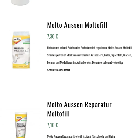
Molto Aussen Moltofill
7,30
€
Einfach und schnell Schäden im Außenbereich reparieren: Molto Aussen Moltofill
Spachtelpulver ist ideal zum universellen Ausbessern, Füllen, Spachteln, Glätten,
Formen und Modellieren im Außenbereich. Die universelle und vielseitige
Spachtelmasse trotzt…
Molto Aussen Reparatur
Moltofill
7,10
€
Molto Aussen Reparatur Moltofill ist ideal für schnelle und kleine