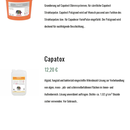
Grundierung auf Capatect Dämmsystemen, für sämtliche Capatect
Strukturputze. Capatect Putzgrund wird auf Wunsch passend zum Farbton des
Strukturputzes bzw. für Capadecor VarioPutze eingefärbt. Der Putzgrund wird
deckend für nachfolgende Beschichtung…
Capatox
12,20
€
Algizid, fungizid und bakterizid eingestellte Mikrobiozid-Lösung zur Vorbehandlung
von algen, moos-, pilz- und schimmelbefallenen Flächen im Innen- und
Außenbereich. Lösung unverdünnt auftragen. Dichte: ca. 1,02 g/cm³ Biozide
sicher verwenden. Vor Gebrauch…