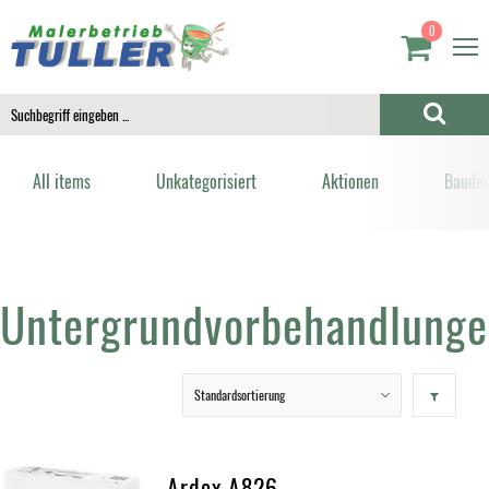
0
All items
Unkategorisiert
Aktionen
Bauden
Untergrundvorbehandlung
Ardex A826