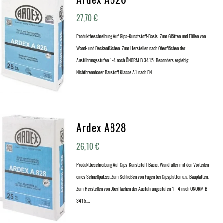
27,70
€
Produktbeschreibung Auf Gips-Kunststoff-Basis. Zum Glätten und Füllen von
Wand- und Deckenflächen. Zum Herstellen nach Oberflächen der
Ausführungsstufen 1-4 nach ÖNORM B 3415. Besonders ergiebig.
Nichtbrennbarer Baustoff Klasse A1 nach EN…
Ardex A828
26,10
€
Produktbeschreibung Auf Gips-Kunststoff-Basis. Wandfüller mit den Vorteilen
eines Schnellputzes. Zum Schließen von Fugen bei Gipsplatten u.a. Bauplatten.
Zum Herstellen von Oberflächen der Ausführungsstufen 1 - 4 nach ÖNORM B
3415.…