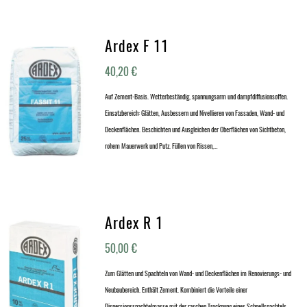
Ardex F 11
40,20
€
Auf Zement-Basis. Wetterbeständig, spannungsarm und dampfdiffusionsoffen.
Einsatzbereich: Glätten, Ausbessern und Nivellieren von Fassaden, Wand- und
Deckenflächen. Beschichten und Ausgleichen der Oberflächen von Sichtbeton,
rohem Mauerwerk und Putz. Füllen von Rissen,…
Ardex R 1
50,00
€
Zum Glätten und Spachteln von Wand- und Deckenflächen im Renovierungs- und
Neubaubereich. Enthält Zement. Kombiniert die Vorteile einer
Dispersionsspachtelmasse mit der raschen Trocknung eines Schnellspachtels.