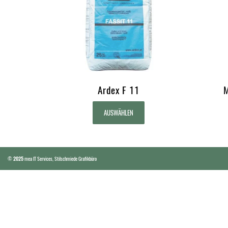
Ardex F 11
M
AUSWÄHLEN
©
2025
mea IT Services
,
Stilschmiede Grafikbüro