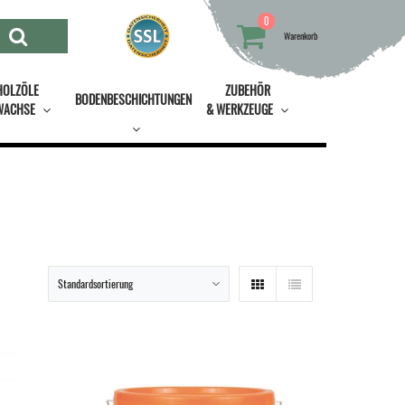
0
Warenkorb
HOLZÖLE
ZUBEHÖR
BODENBESCHICHTUNGEN
WACHSE
& WERKZEUGE