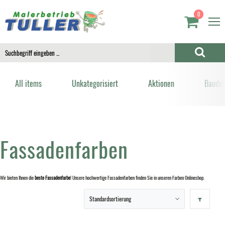
0
All items
Unkategorisiert
Aktionen
Bauden
Fassadenfarben
Wir bieten Ihnen die
beste Fassadenfarbe
! Unsere hochwertige Fassadenfarben finden Sie in unseren Farben Onlineshop.