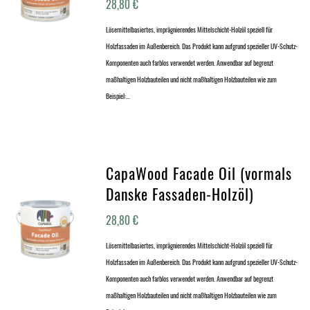
28,80
€
Lösemittelbasiertes, imprägnierendes Mittelschicht-Holzöl speziell für
Holzfassaden im Außenbereich. Das Produkt kann aufgrund spezieller UV-Schutz-
Komponenten auch farblos verwendet werden. Anwendbar auf begrenzt
maßhaltigen Holzbauteilen und nicht maßhaltigen Holzbauteilen wie zum
Beispiel:…
CapaWood Facade Oil (vormals
Danske Fassaden-Holzöl)
28,80
€
Lösemittelbasiertes, imprägnierendes Mittelschicht-Holzöl speziell für
Holzfassaden im Außenbereich. Das Produkt kann aufgrund spezieller UV-Schutz-
Komponenten auch farblos verwendet werden. Anwendbar auf begrenzt
maßhaltigen Holzbauteilen und nicht maßhaltigen Holzbauteilen wie zum