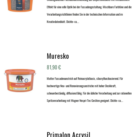
Effekt für eine edle Optik bei der Fassadengestaltung. Mischbare Farbtöne und die
Verarbeitungsrichtlinien finden Sie in der technischen Information und im
Kreativdatenblatt. Dichte: ca.…
Muresko
81,90
€
Matter Fassadenanstrich auf Reinacrylatbasis, silacrylharzbasierend. Für
hochwertige Neu- und Renovierungsanstriche mit hoher Deckkraft,
scheuerbeständig, diffusionsfähig. Für die übliche Verarbeitung und zur rationellen
Spritzverarbeitung mit Wagner Nespri-Tec Geräten geeignet. Dichte: ca.…
Primalon Acrysil