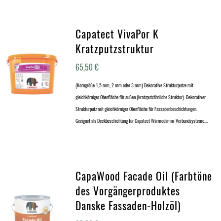
Capatect VivaPor K
Kratzputzstruktur
65,50
€
(Korngröße 1,5 mm, 2 mm oder 3 mm) Dekorative Strukturputze mit
gleichkörniger Oberfläche für außen (kratzputzähnliche Struktur). Dekorativer
Strukturputz mit gleichkörniger Oberfläche für Fassadenbeschichtungen.
Geeignet als Deckbeschichtung für Capatect Wärmedämm-Verbundsysteme.…
CapaWood Facade Oil (Farbtöne
des Vorgängerproduktes
Danske Fassaden-Holzöl)