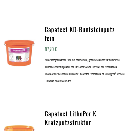
Capatect KD-Buntsteinputz
fein
87,70
€
Kunstharzgebundener Putz mit coloriertem, gecoateten Korn für dekorative
Außenbeschichtungen für den Fassadensockel. Bitte bei der technischen
Information "besondere Hinweise" beachten. Verbrauch: ca. 3,5 kg/m² Weitere
Hinweise finden Sie in der…
Capatect LithoPor K
Kratzputzstruktur