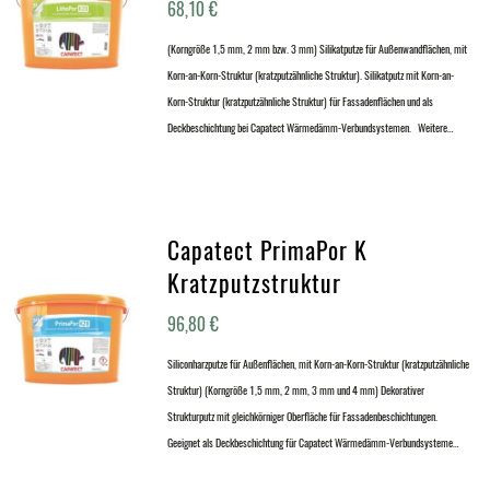
68,10
€
(Korngröße 1,5 mm, 2 mm bzw. 3 mm) Silikatputze für Außenwandflächen, mit
Korn-an-Korn-Struktur (kratzputzähnliche Struktur). Silikatputz mit Korn-an-
Korn-Struktur (kratzputzähnliche Struktur) für Fassadenflächen und als
Deckbeschichtung bei Capatect Wärmedämm-Verbundsystemen. Weitere…
Capatect PrimaPor K
Kratzputzstruktur
96,80
€
Siliconharzputze für Außenflächen, mit Korn-an-Korn-Struktur (kratzputzähnliche
Struktur) (Korngröße 1,5 mm, 2 mm, 3 mm und 4 mm) Dekorativer
Strukturputz mit gleichkörniger Oberfläche für Fassadenbeschichtungen.
Geeignet als Deckbeschichtung für Capatect Wärmedämm-Verbundsysteme…