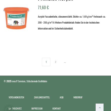
71,60
€
Acrylat-Fassadenfarbe, siloxanverstärkt. Dichte: ca. 1,69 g/cm³ Verbrauch: ca.
200 - 350 g/m²/A Weitere Produktdetails finden Sie in der technischen
Information und im Sicherheitsdatenblatt.
1
2
→
©
2025
mea IT Services
,
Stilschmiede Grafikbüro
VERSANDKOSTEN
ZAHLUNGSMITTEL
AGB
WIDERRUF
DATENSCHUTZ
IMPRESSUM
KONTAKT