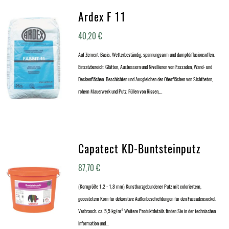
Ardex F 11
40,20
€
Auf Zement-Basis. Wetterbeständig, spannungsarm und dampfdiffusionsoffen.
Einsatzbereich: Glätten, Ausbessern und Nivellieren von Fassaden, Wand- und
Deckenflächen. Beschichten und Ausgleichen der Oberflächen von Sichtbeton,
rohem Mauerwerk und Putz. Füllen von Rissen,…
Capatect KD-Buntsteinputz
87,70
€
(Korngröße 1,2 - 1,8 mm) Kunstharzgebundener Putz mit coloriertem,
gecoatetem Korn für dekorative Außenbeschichtungen für den Fassadensockel.
Verbrauch: ca. 5,5 kg/m² Weitere Produktdetails finden Sie in der technischen
Information und…