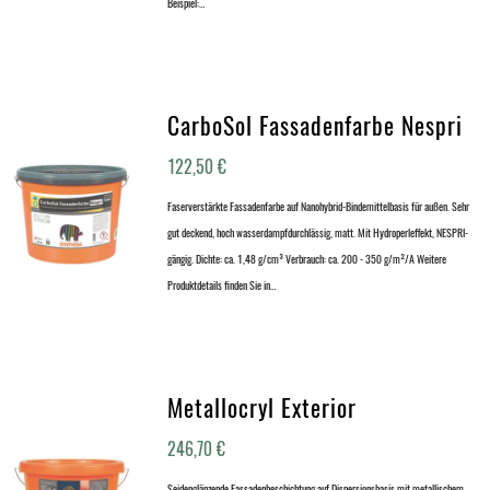
Beispiel:…
CarboSol Fassadenfarbe Nespri
122,50
€
Faserverstärkte Fassadenfarbe auf Nanohybrid-Bindemittelbasis für außen. Sehr
gut deckend, hoch wasserdampfdurchlässig, matt. Mit Hydroperleffekt, NESPRI-
gängig. Dichte: ca. 1,48 g/cm³ Verbrauch: ca. 200 - 350 g/m²/A Weitere
Produktdetails finden Sie in…
Metallocryl Exterior
246,70
€
Seidenglänzende Fassadenbeschichtung auf Dispersionsbasis mit metallischem