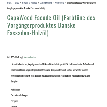
Start
Shop
Holzöle & Wachse
Außenbereich
Holzschutz
CapaWood Facade Oil (Farbtöne des
Vorgängerproduktes Danske Fassaden-Holzöl)
CapaWood Facade Oil (Farbtöne des
Vorgängerproduktes Danske
Fassaden-Holzöl)
inkl. 20% MwSt
zzgl.
Versandkosten
Lösemittelbasiertes, imprägnierendes Mittelschicht-Holzöl speziell für Holzfassaden im Außenbereich.
Das Produkt kann aufgrund spezieller UV-Schutz-Komponenten auch farblos verwendet werden.
Anwendbar auf begrenzt maßhaltigen Holzbauteilen und nicht maßhaltigen Holzbauteilen wie zum
Beispiel:
Holzhäuser
Fassadenschalungen
Pergolen
Carport