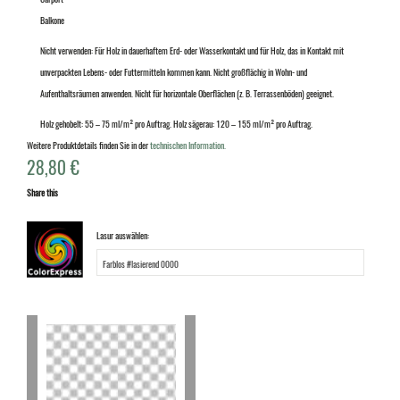
Balkone
Nicht verwenden: Für Holz in dauerhaftem Erd- oder Wasserkontakt und für Holz, das in Kontakt mit
unverpackten Lebens- oder Futtermitteln kommen kann. Nicht großflächig in Wohn- und
Aufenthaltsräumen anwenden. Nicht für horizontale Oberflächen (z. B. Terrassenböden) geeignet.
Holz gehobelt: 55 – 75 ml/m² pro Auftrag. Holz sägerau: 120 – 155 ml/m² pro Auftrag.
Weitere Produktdetails finden Sie in der
technischen Information.
28,80
€
Share this
Lasur auswählen: