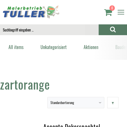
0
All items
Unkategorisiert
Aktionen
Bauden
zartorange
Accento Dekorspachtel