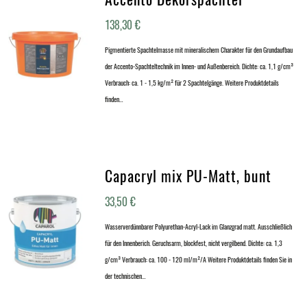
138,30
€
Pigmentierte Spachtelmasse mit mineralischem Charakter für den Grundaufbau
der Accento-Spachteltechnik im Innen- und Außenbereich. Dichte: ca. 1,1 g/cm³
Verbrauch: ca. 1 - 1,5 kg/m² für 2 Spachtelgänge. Weitere Produktdetails
finden…
Capacryl mix PU-Matt, bunt
33,50
€
Wasserverdünnbarer Polyurethan-Acryl-Lack im Glanzgrad matt. Ausschließlich
für den Innenberich. Geruchsarm, blockfest, nicht vergilbend. Dichte: ca. 1,3
g/cm³ Verbrauch: ca. 100 - 120 ml/m²/A Weitere Produktdetails finden Sie in
der technischen…