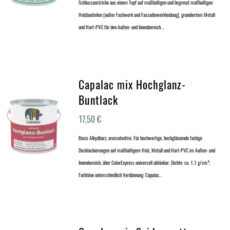
Schlussanstriche aus einem Topf auf maßhaltigen und begrenzt maßhaltigen
Holzbauteilen (außer Fachwerk und Fassadenverkleidung), grundiertem Metall
und Hart-PVC für den Außen- und Innenbereich.…
Capalac mix Hochglanz-
Buntlack
17,50
€
Basis Alkydharz, aromatenfrei. Für hochwertige, hochglänzende farbige
Decklackierungen auf maßhaltigem Holz, Metall und Hart-PVC im Außen- und
Innenbereich, über ColorExpress universell abtönbar. Dichte: ca. 1,1 g/cm³,
Farbtöne unterschiedlich Verdünnung: Capalac…