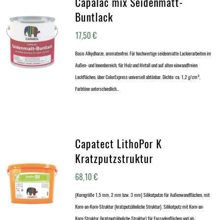
Capalac mix Seidenmatt-
Buntlack
17,50
€
Basis Alkydharze, aromatenfrei. Für hochwertige seidenmatte Lackierarbeiten im
Außen- und Innenbereich, für Holz und Metall und auf alten einwandfreien
Lackflächen, über ColorExpress universell abtönbar. Dichte: ca. 1,2 g/cm³,
Farbtöne unterschiedlich…
Capatect LithoPor K
Kratzputzstruktur
68,10
€
(Korngröße 1,5 mm, 2 mm bzw. 3 mm) Silikatputze für Außenwandflächen, mit
Korn-an-Korn-Struktur (kratzputzähnliche Struktur). Silikatputz mit Korn-an-
Korn-Struktur (kratzputzähnliche Struktur) für Fassadenflächen und als