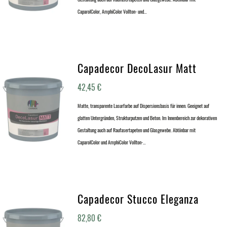
CaparolColor, AmphiColor Vollton- und…
Capadecor DecoLasur Matt
42,45
€
Matte, transparente Lasurfarbe auf Dispersionsbasis für innen. Geeignet auf
glatten Untergründen, Strukturputzen und Beton. Im Innenbereich zur dekorativen
Gestaltung auch auf Raufasertapeten und Glasgewebe. Abtönbar mit
CaparolColor und AmphiColor Vollton-…
Capadecor Stucco Eleganza
82,80
€