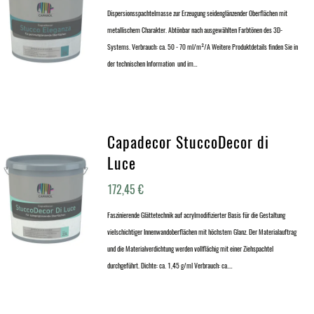
Dispersionsspachtelmasse zur Erzeugung seidenglänzender Oberflächen mit
metallischem Charakter. Abtönbar nach ausgewählten Farbtönen des 3D-
Systems. Verbrauch: ca. 50 - 70 ml/m²/A Weitere Produktdetails finden Sie in
der technischen Information und im…
Capadecor StuccoDecor di
Luce
172,45
€
Faszinierende Glättetechnik auf acrylmodifizierter Basis für die Gestaltung
vielschichtiger Innenwandoberflächen mit höchstem Glanz. Der Materialauftrag
und die Materialverdichtung werden vollflächig mit einer Ziehspachtel
durchgeführt. Dichte: ca. 1,45 g/ml Verbrauch: ca.…