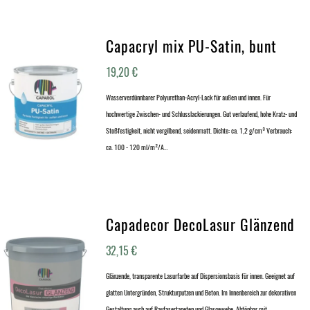
Capacryl mix PU-Satin, bunt
19,20
€
Wasserverdünnbarer Polyurethan-Acryl-Lack für außen und innen. Für
hochwertige Zwischen- und Schlusslackierungen. Gut verlaufend, hohe Kratz- und
Stoßfestigkeit, nicht vergilbend, seidenmatt. Dichte: ca. 1,2 g/cm³ Verbrauch:
ca. 100 - 120 ml/m²/A…
Capadecor DecoLasur Glänzend
32,15
€
Glänzende, transparente Lasurfarbe auf Dispersionsbasis für innen. Geeignet auf
glatten Untergründen, Strukturputzen und Beton. Im Innenbereich zur dekorativen
Gestaltung auch auf Raufasertapeten und Glasgewebe. Abtönbar mit