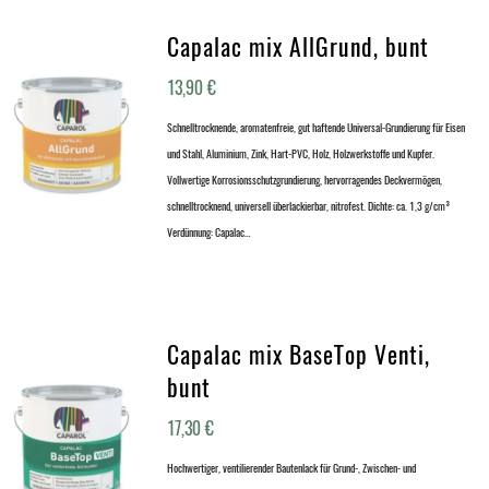
Capalac mix AllGrund, bunt
13,90
€
Schnelltrocknende, aromatenfreie, gut haftende Universal-Grundierung für Eisen
und Stahl, Aluminium, Zink, Hart-PVC, Holz, Holzwerkstoffe und Kupfer.
Vollwertige Korrosionsschutzgrundierung, hervorragendes Deckvermögen,
schnelltrocknend, universell überlackierbar, nitrofest. Dichte: ca. 1,3 g/cm³
Verdünnung: Capalac…
Capalac mix BaseTop Venti,
bunt
17,30
€
Hochwertiger, ventilierender Bautenlack für Grund-, Zwischen- und