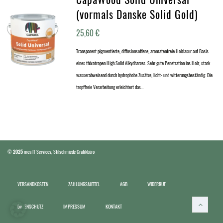
(vormals Danske Solid Gold)
25,60
€
Transparent pigmentierte, diffusionsoffene, aromatenfreie Holzlasur auf Basis
eines thixotropen High Solid Alkydharzes. Sehr gute Penetration ins Holz, stark
wasserabweisend durch hydrophobe Zusätze, licht- und witterungsbeständig. Die
tropffreie Verarbeitung erleichtert das…
©
2025
mea IT Services
,
Stilschmiede Grafikbüro
VERSANDKOSTEN
ZAHLUNGSMITTEL
AGB
WIDERRUF
DATENSCHUTZ
IMPRESSUM
KONTAKT