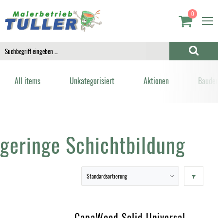
0
All items
Unkategorisiert
Aktionen
Bauden
geringe Schichtbildung
CapaWood Solid Universal