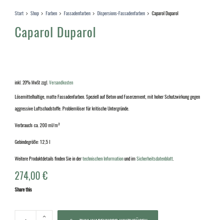
Start
Shop
Farben
Fassadenfarben
Dispersions-Fassadenfarben
Caparol Duparol
Caparol Duparol
inkl. 20% MwSt
zzgl.
Versandkosten
Lösemittelhaltige, matte Fassadenfarben. Speziell auf Beton und Faserzement, mit hoher Schutzwirkung gegen
aggressive Luftschadstoffe. Problemlöser für kritische Untergründe.
Verbrauch: ca. 200 ml/m²
Gebindegröße: 12,5 l
Weitere Produktdetails finden Sie in der
technischen Information
und im
Sicherheitsdatenblatt
.
274,00
€
Share this