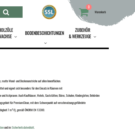
0
Warenkorb
HOLZÖLE
ZUBEHÖR
BODENBESCHICHTUNGEN
WACHSE
& WERKZEUGE
, matte Wand- und Deckenanstriche auf allen Innenflächen.
tel und eignet sich besonders für den Einsatz in Räumen mit
 und Arztpraxen. Auch Kaufhäuser, Hotels, Gaststätten, Büros, Schulen, Kindergärten, Behörden
ungsgebiet für PremiumClean, mit dem Schwerpunkt auf verschmutzungsgefährdete
iebigkeit 7 m²/l), gemäß ÖNORM EN 13300.
tion
und im
Sicherheitsdatenblatt
.