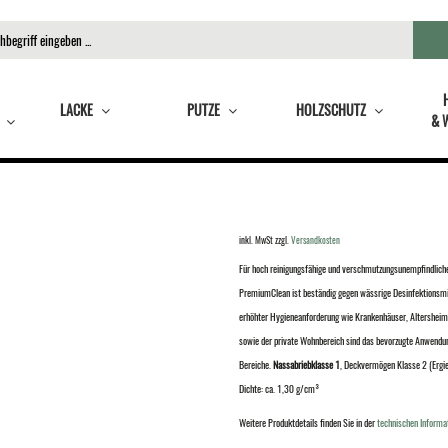
LACKE
PUTZE
HOLZSCHUTZ
& 
inkl. MwSt
zzgl.
Versandkosten
Für hoch reinigungsfähige und verschmutzungsunempfindliche
PremiumClean ist beständig gegen wässrige Desinfektionsmit
erhöhter Hygieneanforderung wie Krankenhäuser, Altersheime
sowie der private Wohnbereich sind das bevorzugte Anwend
Bereiche.
Nassabriebklasse 1
, Deckvermögen Klasse 2 (Erg
Dichte: ca. 1,30 g/cm³
Weitere Produktdetails finden Sie in der
technischen Informa