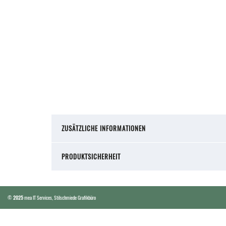
ZUSÄTZLICHE INFORMATIONEN
PRODUKTSICHERHEIT
©
2025
mea IT Services
,
Stilschmiede Grafikbüro