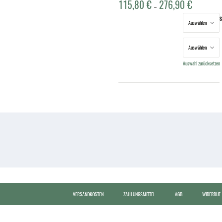
115,80
€
276,90
€
–
S
Gebindegröße
Farbton
Auswahl zurücksetzen
VERSANDKOSTEN
ZAHLUNGSMITTEL
AGB
WIDERRUF