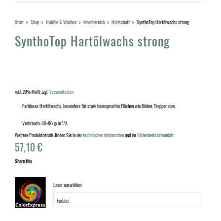
Start
Shop
Holzöle & Wachse
Innenbereich
Holzschutz
SynthoTop Hartölwachs strong
SynthoTop Hartölwachs strong
inkl. 20% MwSt
zzgl.
Versandkosten
Farbloses Hartölwachs, besonders für stark beanspruchte Flächen wie Böden, Treppen usw.
Verbrauch: 60-80 g/m²/A
Weitere Produktdetails finden Sie in der
technischen Information
und im
Sicherheitsdatenblatt
.
57,10
€
Share this
Lasur auswählen: