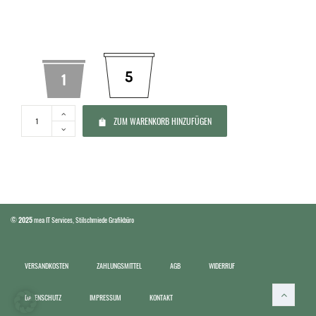
Pinie
ZUM WARENKORB HINZUFÜGEN
©
2025
mea IT Services
,
Stilschmiede Grafikbüro
Lärche
VERSANDKOSTEN
ZAHLUNGSMITTEL
AGB
WIDERRUF
DATENSCHUTZ
IMPRESSUM
KONTAKT