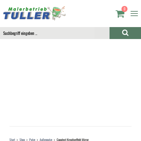
0
Start
Shop
Putze
Außenputze
Capatect Kreativeffekt Mirror