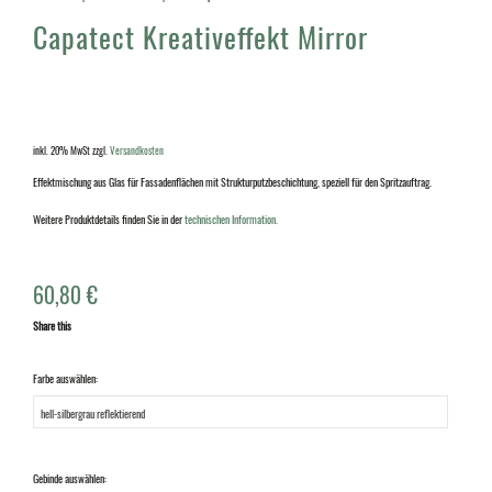
Capatect Kreativeffekt Mirror
inkl. 20% MwSt
zzgl.
Versandkosten
Effektmischung aus Glas für Fassadenflächen mit Strukturputzbeschichtung, speziell für den Spritzauftrag.
Weitere Produktdetails finden Sie in der
technischen Information.
60,80
€
Share this
Farbe auswählen:
Gebinde auswählen: