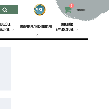
0
Warenkorb
HOLZÖLE
ZUBEHÖR
BODENBESCHICHTUNGEN
WACHSE
& WERKZEUGE