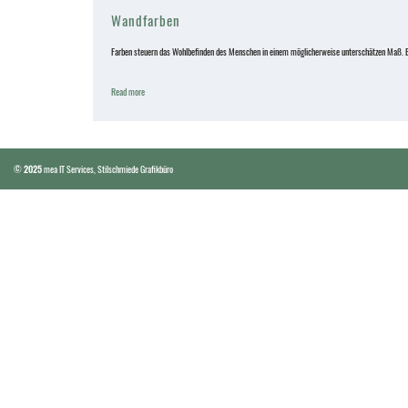
Wandfarben
Farben steuern das Wohlbefinden des Menschen in einem möglicherweise unterschätzen Maß. E
Read more
©
2025
mea IT Services
,
Stilschmiede Grafikbüro