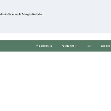
ntdecken Sie mit uns die Wirkung der Wandfarben.
VERSANDKOSTEN
ZAHLUNGSMITTEL
AGB
WIDERRUF