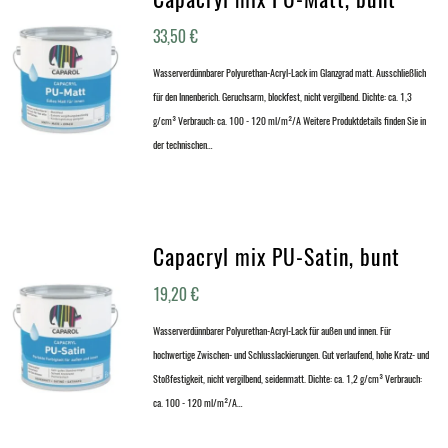
33,50
€
Wasserverdünnbarer Polyurethan-Acryl-Lack im Glanzgrad matt. Ausschließlich
für den Innenberich. Geruchsarm, blockfest, nicht vergilbend. Dichte: ca. 1,3
g/cm³ Verbrauch: ca. 100 - 120 ml/m²/A Weitere Produktdetails finden Sie in
der technischen…
Capacryl mix PU-Satin, bunt
19,20
€
Wasserverdünnbarer Polyurethan-Acryl-Lack für außen und innen. Für
hochwertige Zwischen- und Schlusslackierungen. Gut verlaufend, hohe Kratz- und
Stoßfestigkeit, nicht vergilbend, seidenmatt. Dichte: ca. 1,2 g/cm³ Verbrauch:
ca. 100 - 120 ml/m²/A…