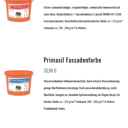
Extrem scheuerbeständiger, strapazierfähiger, seidenmatter Innenanstrich auf
Latex-Basis. Deckkraftklasse 1, Nassabriebklasse 2 gemäß ÖNORM EN 13300.
Emissionsminimiert, lösemittelfrei und weichmacherfrei. Dichte: ca. 1,37 g/cm³
Verbrauch: ca. 150 - 200 g/m²/A Weitere…
Primasil Fassadenfarbe
33,90
€
Wasserverdünnbare Silikonemulsionsfarbe. Durch extreme Wasserabweisung
geringe Oberflächenverschmutzung. Hoch wasserdampfdurchlässig, matte
Oberfläche. Geeignet zur rationellen Spritzverarbeitung mit Wagner Nespri-Tec
Geräten. Dichte: ca. 1,52 g/cm³ Verbrauch: 200 - 350 g/m²/A Weitere
Produktdetails finden…