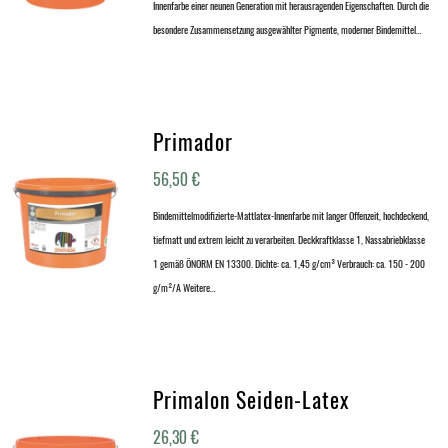
Innenfarbe einer neunen Generation mit herausragenden Eigenschaften. Durch die
besondere Zusammensetzung ausgewählter Pigmente, moderner Bindemittel…
Primador
56,50
€
Bindemittelmodifizierte-Mattlatex-Innenfarbe mit langer Offenzeit, hochdeckend,
tiefmatt und extrem leicht zu verarbeiten. Deckkraftklasse 1, Nassabriebklasse
1 gemäß ÖNORM EN 13300. Dichte: ca. 1,45 g/cm³ Verbrauch: ca. 150 - 200
g/m²/A Weitere…
Primalon Seiden-Latex
26,30
€