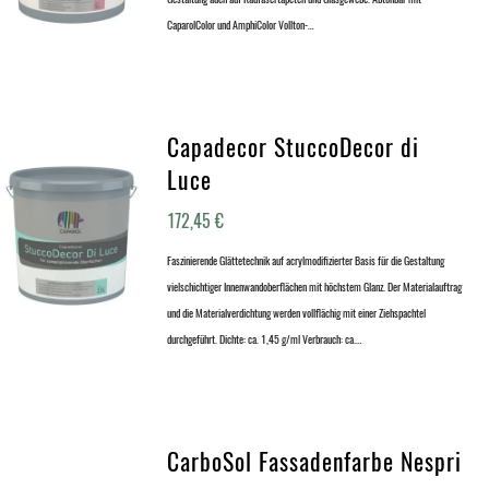
CaparolColor und AmphiColor Vollton-…
Capadecor StuccoDecor di
Luce
172,45
€
Faszinierende Glättetechnik auf acrylmodifizierter Basis für die Gestaltung
vielschichtiger Innenwandoberflächen mit höchstem Glanz. Der Materialauftrag
und die Materialverdichtung werden vollflächig mit einer Ziehspachtel
durchgeführt. Dichte: ca. 1,45 g/ml Verbrauch: ca.…
CarboSol Fassadenfarbe Nespri