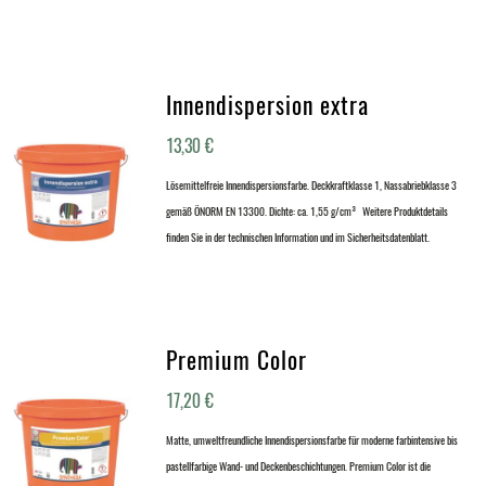
Innendispersion extra
13,30
€
Lösemittelfreie Innendispersionsfarbe. Deckkraftklasse 1, Nassabriebklasse 3
gemäß ÖNORM EN 13300. Dichte: ca. 1,55 g/cm³ Weitere Produktdetails
finden Sie in der technischen Information und im Sicherheitsdatenblatt.
Premium Color
17,20
€
Matte, umweltfreundliche Innendispersionsfarbe für moderne farbintensive bis
pastellfarbige Wand- und Deckenbeschichtungen. Premium Color ist die