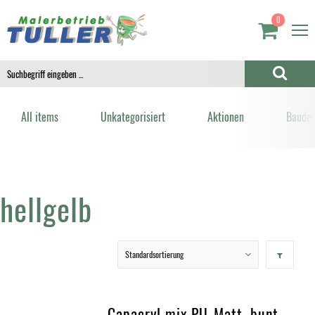
0
All items
Unkategorisiert
Aktionen
Bauden
hellgelb
Capacryl mix PU-Matt, bunt