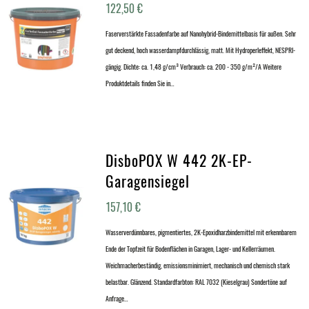
122,50
€
Faserverstärkte Fassadenfarbe auf Nanohybrid-Bindemittelbasis für außen. Sehr
gut deckend, hoch wasserdampfdurchlässig, matt. Mit Hydroperleffekt, NESPRI-
gängig. Dichte: ca. 1,48 g/cm³ Verbrauch: ca. 200 - 350 g/m²/A Weitere
Produktdetails finden Sie in…
DisboPOX W 442 2K-EP-
Garagensiegel
157,10
€
Wasserverdünnbares, pigmentiertes, 2K-Epoxidharzbindemittel mit erkennbarem
Ende der Topfzeit für Bodenflächen in Garagen, Lager- und Kellerräumen.
Weichmacherbeständig, emissionsminimiert, mechanisch und chemisch stark
belastbar. Glänzend. Standardfarbton: RAL 7032 (Kieselgrau) Sondertöne auf
Anfrage…