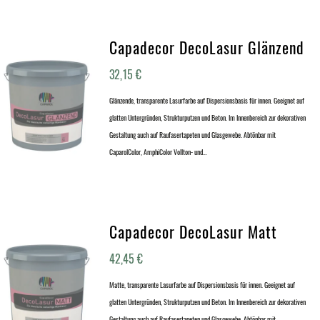
Capadecor DecoLasur Glänzend
32,15
€
Glänzende, transparente Lasurfarbe auf Dispersionsbasis für innen. Geeignet auf
glatten Untergründen, Strukturputzen und Beton. Im Innenbereich zur dekorativen
Gestaltung auch auf Raufasertapeten und Glasgewebe. Abtönbar mit
CaparolColor, AmphiColor Vollton- und…
Capadecor DecoLasur Matt
42,45
€
Matte, transparente Lasurfarbe auf Dispersionsbasis für innen. Geeignet auf
glatten Untergründen, Strukturputzen und Beton. Im Innenbereich zur dekorativen
Gestaltung auch auf Raufasertapeten und Glasgewebe. Abtönbar mit