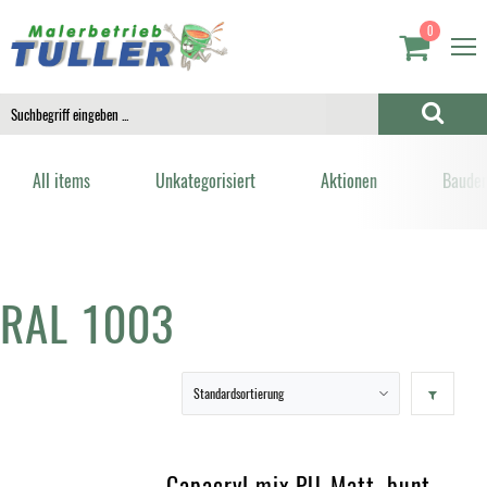
0
All items
Unkategorisiert
Aktionen
Bauden
RAL 1003
Capacryl mix PU-Matt, bunt