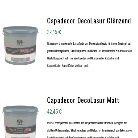
Capadecor DecoLasur Glänzend
32,15
€
Glänzende, transparente Lasurfarbe auf Dispersionsbasis für innen. Geeignet auf
glatten Untergründen, Strukturputzen und Beton. Im Innenbereich zur dekorativen
Gestaltung auch auf Raufasertapeten und Glasgewebe. Abtönbar mit
CaparolColor, AmphiColor Vollton- und…
Capadecor DecoLasur Matt
42,45
€
Matte, transparente Lasurfarbe auf Dispersionsbasis für innen. Geeignet auf
glatten Untergründen, Strukturputzen und Beton. Im Innenbereich zur dekorativen
Gestaltung auch auf Raufasertapeten und Glasgewebe. Abtönbar mit