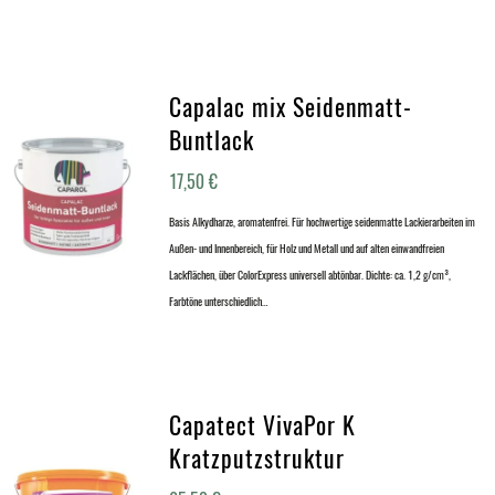
Capalac mix Seidenmatt-
Buntlack
17,50
€
Basis Alkydharze, aromatenfrei. Für hochwertige seidenmatte Lackierarbeiten im
Außen- und Innenbereich, für Holz und Metall und auf alten einwandfreien
Lackflächen, über ColorExpress universell abtönbar. Dichte: ca. 1,2 g/cm³,
Farbtöne unterschiedlich…
Capatect VivaPor K
Kratzputzstruktur