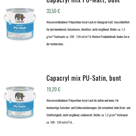
33,50
€
Wasserverdünnbarer Polyurethan-Acryl-Lack im Glanzgrad matt. Ausschließlich
für den Innenberich. Geruchsarm, blockfest, nicht vergilbend. Dichte: ca. 1,3
g/cm³ Verbrauch: ca. 100 - 120 ml/m²/A Weitere Produktdetails finden Sie in
der technischen…
Capacryl mix PU-Satin, bunt
19,20
€
Wasserverdünnbarer Polyurethan-Acryl-Lack für außen und innen. Für
hochwertige Zwischen- und Schlusslackierungen. Gut verlaufend, hohe Kratz- und
Stoßfestigkeit, nicht vergilbend, seidenmatt. Dichte: ca. 1,2 g/cm³ Verbrauch:
ca. 100 - 120 ml/m²/A…