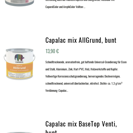
CaparolColor und AmphiColor Vollton-…
Capalac mix AllGrund, bunt
13,90
€
Schnelltrocknende, aromatenfreie, gut haftende Universal-Grundierung für Eisen
und Stahl, Aluminium, Zink, Hart-PVC, Holz, Holzwerkstoffe und Kupfer.
Vollwertige Korrosionsschutzgrundierung, hervorragendes Deckvermögen,
schnelltrocknend, universell überlackierbar, nitrofest. Dichte: ca. 1,3 g/cm³
Verdünnung: Capalac…
Capalac mix BaseTop Venti,
bunt