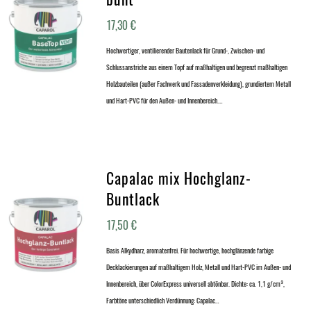
17,30
€
Hochwertiger, ventilierender Bautenlack für Grund-, Zwischen- und
Schlussanstriche aus einem Topf auf maßhaltigen und begrenzt maßhaltigen
Holzbauteilen (außer Fachwerk und Fassadenverkleidung), grundiertem Metall
und Hart-PVC für den Außen- und Innenbereich.…
Capalac mix Hochglanz-
Buntlack
17,50
€
Basis Alkydharz, aromatenfrei. Für hochwertige, hochglänzende farbige
Decklackierungen auf maßhaltigem Holz, Metall und Hart-PVC im Außen- und
Innenbereich, über ColorExpress universell abtönbar. Dichte: ca. 1,1 g/cm³,
Farbtöne unterschiedlich Verdünnung: Capalac…