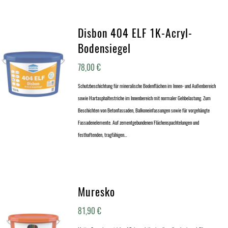
Disbon 404 ELF 1K-Acryl-
Bodensiegel
78,00
€
Schutzbeschichtung für mineralische Bodenflächen im Innen- und Außenbereich
sowie Hartasphaltestriche im Innenbereich mit normaler Gehbelastung. Zum
Beschichten von Betonfassaden, Balkoneinfassungen sowie für vorgehängte
Fassadenelemente. Auf zementgebundenen Flächenspachtelungen und
festhaftenden, tragfähigen…
Muresko
81,90
€