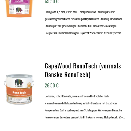
65,50
€
(Korngröße 1,5 mm, 2 mm oder 3 mm) Dekorative Strukturputze mit
gleichkörniger Oberfläche für außen (kratzputzähnliche Struktur). Dekorativer
Strukturputz mit gleichkörniger Oberfläche für Fassadenbeschichtungen.
Geeignet als Deckbeschichtung für Capatect Wärmedämm-Verbundsysteme.…
CapaWood RenoTech (vormals
Danske RenoTech)
26,50
€
Deckende, schichtbildende, aromatenfreie und hydrophobe, hoch
wasserabweisende Holzbeschichtung auf Alkydharzbasis mit thixotropen
Komponenten. Zur Farbgebung und zum Schutz gegen Witterungseinflüsse. Für
Renovierungen besonders geeignet. Mit Filmkonservierung. Holz gehobelt: 95 -…