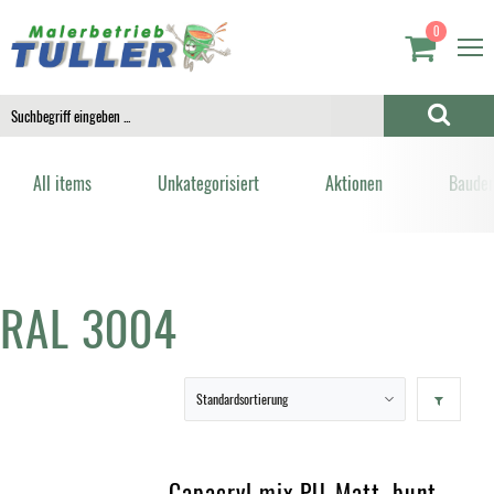
0
All items
Unkategorisiert
Aktionen
Bauden
RAL 3004
Capacryl mix PU-Matt, bunt