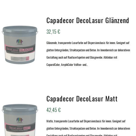
Capadecor DecoLasur Glänzend
32,15
€
Glänzende, transparente Lasurfarbe auf Dispersionsbasis für innen. Geeignet auf
glatten Untergründen, Strukturputzen und Beton. Im Innenbereich zur dekorativen
Gestaltung auch auf Raufasertapeten und Glasgewebe. Abtönbar mit
CaparolColor, AmphiColor Vollton- und…
Capadecor DecoLasur Matt
42,45
€
Matte, transparente Lasurfarbe auf Dispersionsbasis für innen. Geeignet auf
glatten Untergründen, Strukturputzen und Beton. Im Innenbereich zur dekorativen
Gestaltung auch auf Raufasertapeten und Glasgewebe. Abtönbar mit