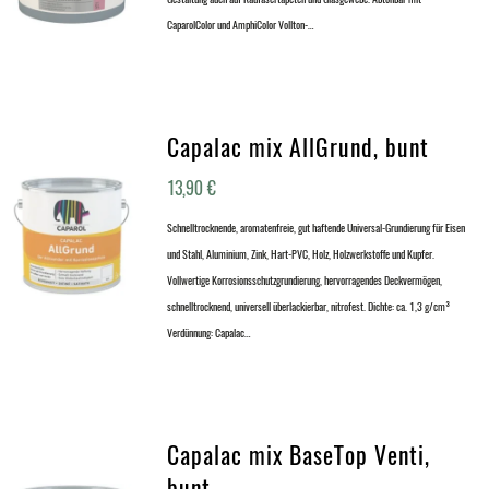
CaparolColor und AmphiColor Vollton-…
Capalac mix AllGrund, bunt
13,90
€
Schnelltrocknende, aromatenfreie, gut haftende Universal-Grundierung für Eisen
und Stahl, Aluminium, Zink, Hart-PVC, Holz, Holzwerkstoffe und Kupfer.
Vollwertige Korrosionsschutzgrundierung, hervorragendes Deckvermögen,
schnelltrocknend, universell überlackierbar, nitrofest. Dichte: ca. 1,3 g/cm³
Verdünnung: Capalac…
Capalac mix BaseTop Venti,
bunt