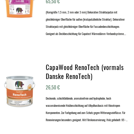
65,50
€
(Korngröße 1,5 mm, 2 mm oder 3 mm) Dekorative Strukturputze mit
gleichkörniger Oberfläche für außen (kratzputzähnliche Struktur). Dekorativer
Strukturputz mit gleichkörniger Oberfläche für Fassadenbeschichtungen.
Geeignet als Deckbeschichtung für Capatect Wärmedämm-Verbundsysteme.…
CapaWood RenoTech (vormals
Danske RenoTech)
26,50
€
Deckende, schichtbildende, aromatenfreie und hydrophobe, hoch
wasserabweisende Holzbeschichtung auf Alkydharzbasis mit thixotropen
Komponenten. Zur Farbgebung und zum Schutz gegen Witterungseinflüsse. Für
Renovierungen besonders geeignet. Mit Filmkonservierung. Holz gehobelt: 95 -…