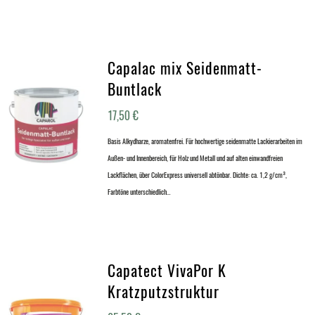
Capalac mix Seidenmatt-
Buntlack
17,50
€
Basis Alkydharze, aromatenfrei. Für hochwertige seidenmatte Lackierarbeiten im
Außen- und Innenbereich, für Holz und Metall und auf alten einwandfreien
Lackflächen, über ColorExpress universell abtönbar. Dichte: ca. 1,2 g/cm³,
Farbtöne unterschiedlich…
Capatect VivaPor K
Kratzputzstruktur