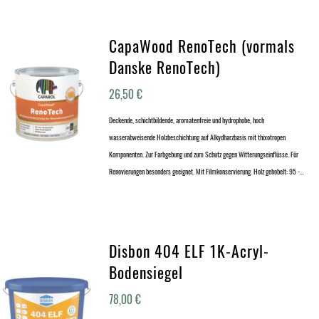
CapaWood RenoTech (vormals
Danske RenoTech)
26,50
€
Deckende, schichtbildende, aromatenfreie und hydrophobe, hoch
wasserabweisende Holzbeschichtung auf Alkydharzbasis mit thixotropen
Komponenten. Zur Farbgebung und zum Schutz gegen Witterungseinflüsse. Für
Renovierungen besonders geeignet. Mit Filmkonservierung. Holz gehobelt: 95 -…
Disbon 404 ELF 1K-Acryl-
Bodensiegel
78,00
€