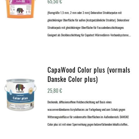
65,50
€
(Korngröße 1,5 mm, 2 mm oder 3 mm) Dekorative Strukturputze mit
gleichkörniger Oberfläche für außen (kratzputzähnliche Struktur). Dekorativer
Strukturputz mit gleichkörniger Oberfläche für Fassadenbeschichtungen.
Geeignet als Deckbeschichtung für Capatect Wärmedämm-Verbundsysteme.…
CapaWood Color plus (vormals
Danske Color plus)
25,80
€
Deckende, diffusionsoffene Holzbeschichtung auf Basis eines
wasserverdünnbaren Acrylatharzes zur Farbgebung und zum Schutz gegen
Witterungseinflüsse für seidenmatte Oberflächen im Außenbereich. DANSKE
Color plus ist mit einer Sperrwirkung gegen holzverfärbenden Inhaltsstoffen…