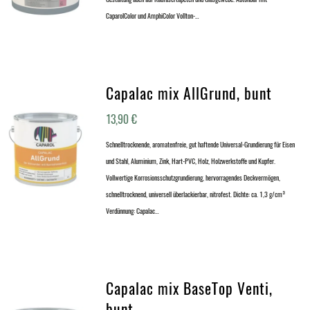
CaparolColor und AmphiColor Vollton-…
Capalac mix AllGrund, bunt
13,90
€
Schnelltrocknende, aromatenfreie, gut haftende Universal-Grundierung für Eisen
und Stahl, Aluminium, Zink, Hart-PVC, Holz, Holzwerkstoffe und Kupfer.
Vollwertige Korrosionsschutzgrundierung, hervorragendes Deckvermögen,
schnelltrocknend, universell überlackierbar, nitrofest. Dichte: ca. 1,3 g/cm³
Verdünnung: Capalac…
Capalac mix BaseTop Venti,
bunt