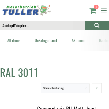
0
All items
Unkategorisiert
Aktionen
Bauden
RAL 3011
Capacryl mix PU-Matt, bunt