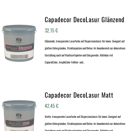
Capadecor DecoLasur Glänzend
32,15
€
Glänzende, transparente Lasurfarbe auf Dispersionsbasis für innen. Geeignet auf
glatten Untergründen, Strukturputzen und Beton. Im Innenbereich zur dekorativen
Gestaltung auch auf Raufasertapeten und Glasgewebe. Abtönbar mit
CaparolColor, AmphiColor Vollton- und…
Capadecor DecoLasur Matt
42,45
€
Matte, transparente Lasurfarbe auf Dispersionsbasis für innen. Geeignet auf
glatten Untergründen, Strukturputzen und Beton. Im Innenbereich zur dekorativen
Gestaltung auch auf Raufasertapeten und Glasgewebe. Abtönbar mit