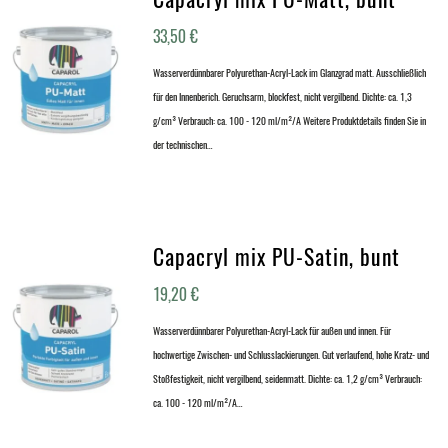
33,50
€
Wasserverdünnbarer Polyurethan-Acryl-Lack im Glanzgrad matt. Ausschließlich
für den Innenberich. Geruchsarm, blockfest, nicht vergilbend. Dichte: ca. 1,3
g/cm³ Verbrauch: ca. 100 - 120 ml/m²/A Weitere Produktdetails finden Sie in
der technischen…
Capacryl mix PU-Satin, bunt
19,20
€
Wasserverdünnbarer Polyurethan-Acryl-Lack für außen und innen. Für
hochwertige Zwischen- und Schlusslackierungen. Gut verlaufend, hohe Kratz- und
Stoßfestigkeit, nicht vergilbend, seidenmatt. Dichte: ca. 1,2 g/cm³ Verbrauch:
ca. 100 - 120 ml/m²/A…