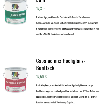
17,30
€
Hochwertiger, ventilierender Bautenlack für Grund-, Zwischen- und
Schlussanstriche aus einem Topf auf maßhaltigen und begrenzt maßhaltigen
Holzbauteilen (außer Fachwerk und Fassadenverkleidung), grundiertem Metall
und Hart-PVC für den Außen- und Innenbereich.…
Capalac mix Hochglanz-
Buntlack
17,50
€
Basis Alkydharz, aromatenfrei. Für hochwertige, hochglänzende farbige
Decklackierungen auf maßhaltigem Holz, Metall und Hart-PVC im Außen- und
Innenbereich, über ColorExpress universell abtönbar. Dichte: ca. 1,1 g/cm³,
Farbtöne unterschiedlich Verdünnung: Capalac…