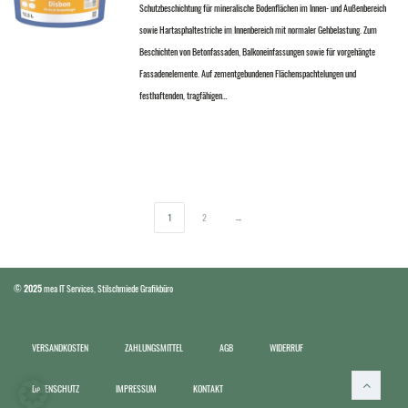
Schutzbeschichtung für mineralische Bodenflächen im Innen- und Außenbereich
sowie Hartasphaltestriche im Innenbereich mit normaler Gehbelastung. Zum
Beschichten von Betonfassaden, Balkoneinfassungen sowie für vorgehängte
Fassadenelemente. Auf zementgebundenen Flächenspachtelungen und
festhaftenden, tragfähigen…
1
2
→
©
2025
mea IT Services
,
Stilschmiede Grafikbüro
VERSANDKOSTEN
ZAHLUNGSMITTEL
AGB
WIDERRUF
DATENSCHUTZ
IMPRESSUM
KONTAKT