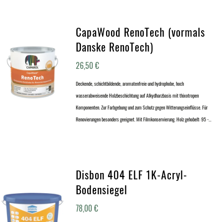
CapaWood RenoTech (vormals
Danske RenoTech)
26,50
€
Deckende, schichtbildende, aromatenfreie und hydrophobe, hoch
wasserabweisende Holzbeschichtung auf Alkydharzbasis mit thixotropen
Komponenten. Zur Farbgebung und zum Schutz gegen Witterungseinflüsse. Für
Renovierungen besonders geeignet. Mit Filmkonservierung. Holz gehobelt: 95 -…
Disbon 404 ELF 1K-Acryl-
Bodensiegel
78,00
€