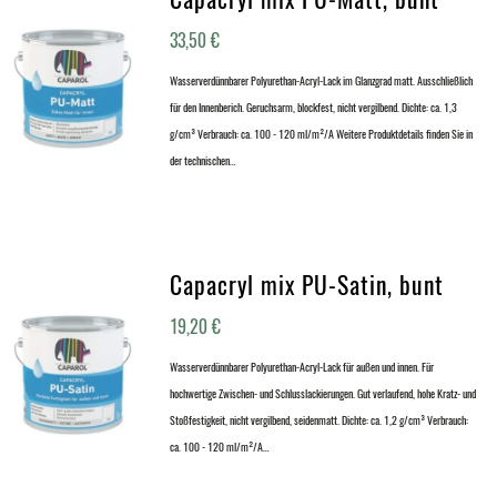
33,50
€
Wasserverdünnbarer Polyurethan-Acryl-Lack im Glanzgrad matt. Ausschließlich
für den Innenberich. Geruchsarm, blockfest, nicht vergilbend. Dichte: ca. 1,3
g/cm³ Verbrauch: ca. 100 - 120 ml/m²/A Weitere Produktdetails finden Sie in
der technischen…
Capacryl mix PU-Satin, bunt
19,20
€
Wasserverdünnbarer Polyurethan-Acryl-Lack für außen und innen. Für
hochwertige Zwischen- und Schlusslackierungen. Gut verlaufend, hohe Kratz- und
Stoßfestigkeit, nicht vergilbend, seidenmatt. Dichte: ca. 1,2 g/cm³ Verbrauch:
ca. 100 - 120 ml/m²/A…