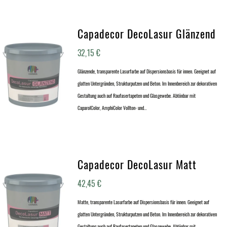
Capadecor DecoLasur Glänzend
32,15
€
Glänzende, transparente Lasurfarbe auf Dispersionsbasis für innen. Geeignet auf
glatten Untergründen, Strukturputzen und Beton. Im Innenbereich zur dekorativen
Gestaltung auch auf Raufasertapeten und Glasgewebe. Abtönbar mit
CaparolColor, AmphiColor Vollton- und…
Capadecor DecoLasur Matt
42,45
€
Matte, transparente Lasurfarbe auf Dispersionsbasis für innen. Geeignet auf
glatten Untergründen, Strukturputzen und Beton. Im Innenbereich zur dekorativen
Gestaltung auch auf Raufasertapeten und Glasgewebe. Abtönbar mit