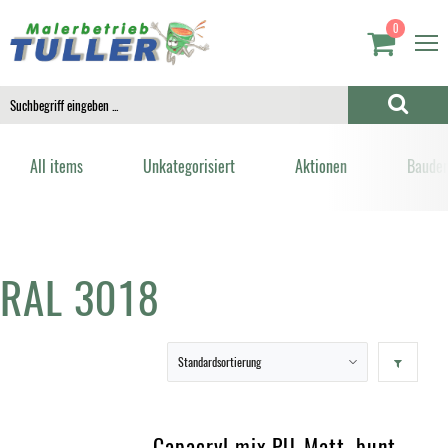
0
All items
Unkategorisiert
Aktionen
Bauden
RAL 3018
Capacryl mix PU-Matt, bunt