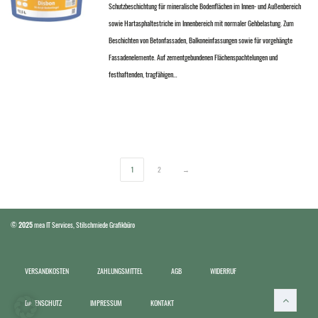
Schutzbeschichtung für mineralische Bodenflächen im Innen- und Außenbereich
sowie Hartasphaltestriche im Innenbereich mit normaler Gehbelastung. Zum
Beschichten von Betonfassaden, Balkoneinfassungen sowie für vorgehängte
Fassadenelemente. Auf zementgebundenen Flächenspachtelungen und
festhaftenden, tragfähigen…
1
2
→
©
2025
mea IT Services
,
Stilschmiede Grafikbüro
VERSANDKOSTEN
ZAHLUNGSMITTEL
AGB
WIDERRUF
DATENSCHUTZ
IMPRESSUM
KONTAKT