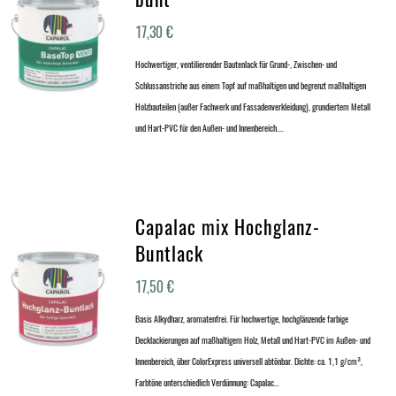
17,30
€
Hochwertiger, ventilierender Bautenlack für Grund-, Zwischen- und
Schlussanstriche aus einem Topf auf maßhaltigen und begrenzt maßhaltigen
Holzbauteilen (außer Fachwerk und Fassadenverkleidung), grundiertem Metall
und Hart-PVC für den Außen- und Innenbereich.…
Capalac mix Hochglanz-
Buntlack
17,50
€
Basis Alkydharz, aromatenfrei. Für hochwertige, hochglänzende farbige
Decklackierungen auf maßhaltigem Holz, Metall und Hart-PVC im Außen- und
Innenbereich, über ColorExpress universell abtönbar. Dichte: ca. 1,1 g/cm³,
Farbtöne unterschiedlich Verdünnung: Capalac…