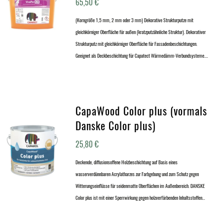
65,50
€
(Korngröße 1,5 mm, 2 mm oder 3 mm) Dekorative Strukturputze mit
gleichkörniger Oberfläche für außen (kratzputzähnliche Struktur). Dekorativer
Strukturputz mit gleichkörniger Oberfläche für Fassadenbeschichtungen.
Geeignet als Deckbeschichtung für Capatect Wärmedämm-Verbundsysteme.…
CapaWood Color plus (vormals
Danske Color plus)
25,80
€
Deckende, diffusionsoffene Holzbeschichtung auf Basis eines
wasserverdünnbaren Acrylatharzes zur Farbgebung und zum Schutz gegen
Witterungseinflüsse für seidenmatte Oberflächen im Außenbereich. DANSKE
Color plus ist mit einer Sperrwirkung gegen holzverfärbenden Inhaltsstoffen…