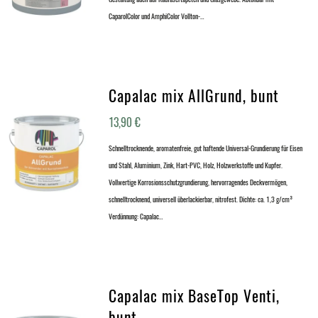
CaparolColor und AmphiColor Vollton-…
Capalac mix AllGrund, bunt
13,90
€
Schnelltrocknende, aromatenfreie, gut haftende Universal-Grundierung für Eisen
und Stahl, Aluminium, Zink, Hart-PVC, Holz, Holzwerkstoffe und Kupfer.
Vollwertige Korrosionsschutzgrundierung, hervorragendes Deckvermögen,
schnelltrocknend, universell überlackierbar, nitrofest. Dichte: ca. 1,3 g/cm³
Verdünnung: Capalac…
Capalac mix BaseTop Venti,
bunt