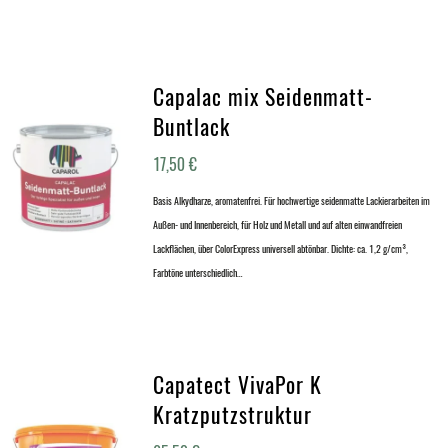
Capalac mix Seidenmatt-
Buntlack
17,50
€
Basis Alkydharze, aromatenfrei. Für hochwertige seidenmatte Lackierarbeiten im
Außen- und Innenbereich, für Holz und Metall und auf alten einwandfreien
Lackflächen, über ColorExpress universell abtönbar. Dichte: ca. 1,2 g/cm³,
Farbtöne unterschiedlich…
Capatect VivaPor K
Kratzputzstruktur