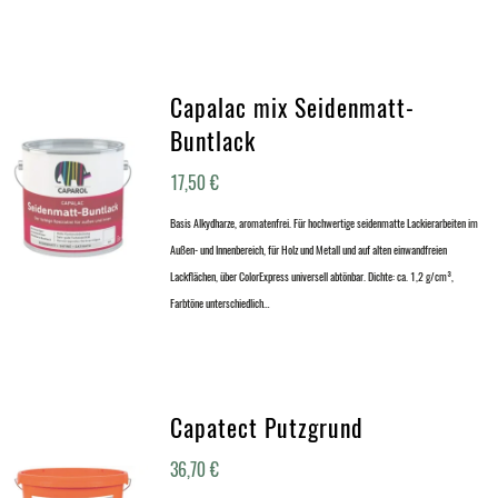
Capalac mix Seidenmatt-
Buntlack
17,50
€
Basis Alkydharze, aromatenfrei. Für hochwertige seidenmatte Lackierarbeiten im
Außen- und Innenbereich, für Holz und Metall und auf alten einwandfreien
Lackflächen, über ColorExpress universell abtönbar. Dichte: ca. 1,2 g/cm³,
Farbtöne unterschiedlich…
Capatect Putzgrund
36,70
€