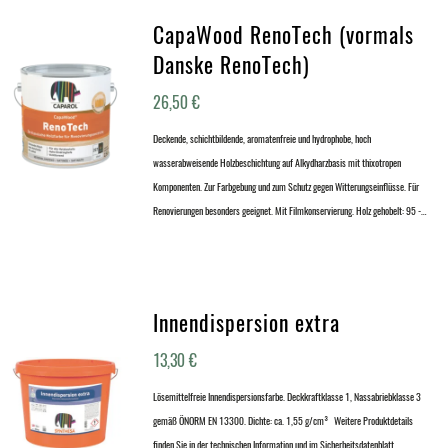
CapaWood RenoTech (vormals
Danske RenoTech)
26,50
€
Deckende, schichtbildende, aromatenfreie und hydrophobe, hoch
wasserabweisende Holzbeschichtung auf Alkydharzbasis mit thixotropen
Komponenten. Zur Farbgebung und zum Schutz gegen Witterungseinflüsse. Für
Renovierungen besonders geeignet. Mit Filmkonservierung. Holz gehobelt: 95 -…
Innendispersion extra
13,30
€
Lösemittelfreie Innendispersionsfarbe. Deckkraftklasse 1, Nassabriebklasse 3
gemäß ÖNORM EN 13300. Dichte: ca. 1,55 g/cm³ Weitere Produktdetails
finden Sie in der technischen Information und im Sicherheitsdatenblatt.