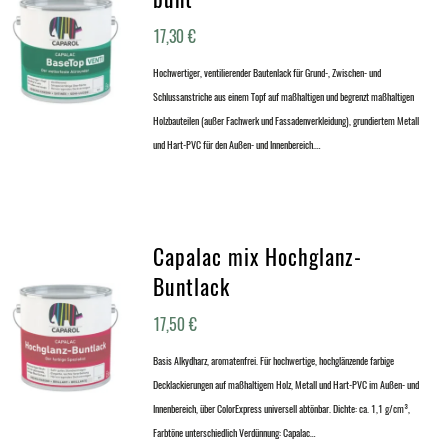
17,30
€
Hochwertiger, ventilierender Bautenlack für Grund-, Zwischen- und
Schlussanstriche aus einem Topf auf maßhaltigen und begrenzt maßhaltigen
Holzbauteilen (außer Fachwerk und Fassadenverkleidung), grundiertem Metall
und Hart-PVC für den Außen- und Innenbereich.…
Capalac mix Hochglanz-
Buntlack
17,50
€
Basis Alkydharz, aromatenfrei. Für hochwertige, hochglänzende farbige
Decklackierungen auf maßhaltigem Holz, Metall und Hart-PVC im Außen- und
Innenbereich, über ColorExpress universell abtönbar. Dichte: ca. 1,1 g/cm³,
Farbtöne unterschiedlich Verdünnung: Capalac…