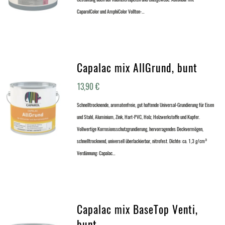
CaparolColor und AmphiColor Vollton-…
Capalac mix AllGrund, bunt
13,90
€
Schnelltrocknende, aromatenfreie, gut haftende Universal-Grundierung für Eisen
und Stahl, Aluminium, Zink, Hart-PVC, Holz, Holzwerkstoffe und Kupfer.
Vollwertige Korrosionsschutzgrundierung, hervorragendes Deckvermögen,
schnelltrocknend, universell überlackierbar, nitrofest. Dichte: ca. 1,3 g/cm³
Verdünnung: Capalac…
Capalac mix BaseTop Venti,
bunt