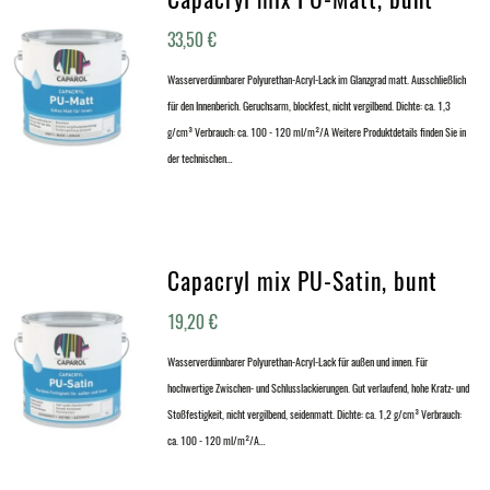
33,50
€
Wasserverdünnbarer Polyurethan-Acryl-Lack im Glanzgrad matt. Ausschließlich
für den Innenberich. Geruchsarm, blockfest, nicht vergilbend. Dichte: ca. 1,3
g/cm³ Verbrauch: ca. 100 - 120 ml/m²/A Weitere Produktdetails finden Sie in
der technischen…
Capacryl mix PU-Satin, bunt
19,20
€
Wasserverdünnbarer Polyurethan-Acryl-Lack für außen und innen. Für
hochwertige Zwischen- und Schlusslackierungen. Gut verlaufend, hohe Kratz- und
Stoßfestigkeit, nicht vergilbend, seidenmatt. Dichte: ca. 1,2 g/cm³ Verbrauch:
ca. 100 - 120 ml/m²/A…