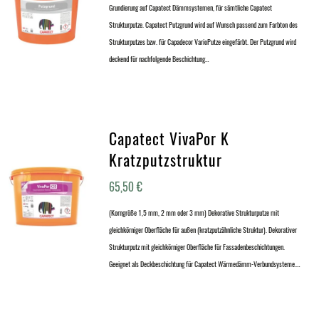
Grundierung auf Capatect Dämmsystemen, für sämtliche Capatect
Strukturputze. Capatect Putzgrund wird auf Wunsch passend zum Farbton des
Strukturputzes bzw. für Capadecor VarioPutze eingefärbt. Der Putzgrund wird
deckend für nachfolgende Beschichtung…
Capatect VivaPor K
Kratzputzstruktur
65,50
€
(Korngröße 1,5 mm, 2 mm oder 3 mm) Dekorative Strukturputze mit
gleichkörniger Oberfläche für außen (kratzputzähnliche Struktur). Dekorativer
Strukturputz mit gleichkörniger Oberfläche für Fassadenbeschichtungen.
Geeignet als Deckbeschichtung für Capatect Wärmedämm-Verbundsysteme.…