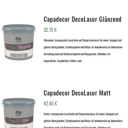
Capadecor DecoLasur Glänzend
32,15
€
Glänzende, transparente Lasurfarbe auf Dispersionsbasis für innen. Geeignet auf
glatten Untergründen, Strukturputzen und Beton. Im Innenbereich zur dekorativen
Gestaltung auch auf Raufasertapeten und Glasgewebe. Abtönbar mit
CaparolColor, AmphiColor Vollton- und…
Capadecor DecoLasur Matt
42,45
€
Matte, transparente Lasurfarbe auf Dispersionsbasis für innen. Geeignet auf
glatten Untergründen, Strukturputzen und Beton. Im Innenbereich zur dekorativen
Gestaltung auch auf Raufasertapeten und Glasgewebe. Abtönbar mit