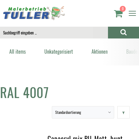
0
All items
Unkategorisiert
Aktionen
Bauden
RAL 4007
Capacryl mix PU-Matt, bunt