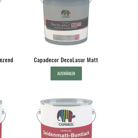
nzend
Capadecor DecoLasur Matt
AUSWÄHLEN