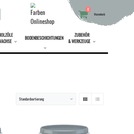
0
Warenkorb
HOLZÖLE
ZUBEHÖR
BODENBESCHICHTUNGEN
WACHSE
& WERKZEUGE