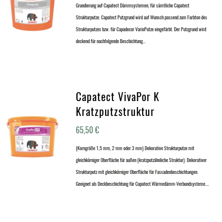
Grundierung auf Capatect Dämmsystemen, für sämtliche Capatect
Strukturputze. Capatect Putzgrund wird auf Wunsch passend zum Farbton des
Strukturputzes bzw. für Capadecor VarioPutze eingefärbt. Der Putzgrund wird
deckend für nachfolgende Beschichtung…
Capatect VivaPor K
Kratzputzstruktur
65,50
€
(Korngröße 1,5 mm, 2 mm oder 3 mm) Dekorative Strukturputze mit
gleichkörniger Oberfläche für außen (kratzputzähnliche Struktur). Dekorativer
Strukturputz mit gleichkörniger Oberfläche für Fassadenbeschichtungen.
Geeignet als Deckbeschichtung für Capatect Wärmedämm-Verbundsysteme.…