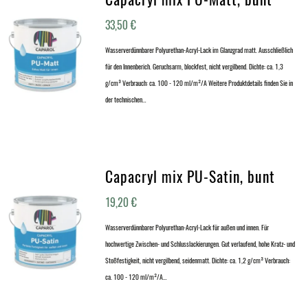
33,50
€
Wasserverdünnbarer Polyurethan-Acryl-Lack im Glanzgrad matt. Ausschließlich
für den Innenberich. Geruchsarm, blockfest, nicht vergilbend. Dichte: ca. 1,3
g/cm³ Verbrauch: ca. 100 - 120 ml/m²/A Weitere Produktdetails finden Sie in
der technischen…
Capacryl mix PU-Satin, bunt
19,20
€
Wasserverdünnbarer Polyurethan-Acryl-Lack für außen und innen. Für
hochwertige Zwischen- und Schlusslackierungen. Gut verlaufend, hohe Kratz- und
Stoßfestigkeit, nicht vergilbend, seidenmatt. Dichte: ca. 1,2 g/cm³ Verbrauch:
ca. 100 - 120 ml/m²/A…