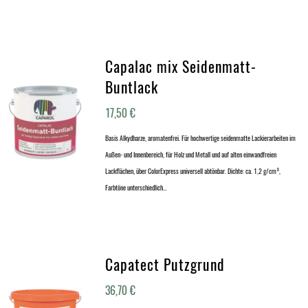
Capalac mix Seidenmatt-
Buntlack
17,50
€
Basis Alkydharze, aromatenfrei. Für hochwertige seidenmatte Lackierarbeiten im
Außen- und Innenbereich, für Holz und Metall und auf alten einwandfreien
Lackflächen, über ColorExpress universell abtönbar. Dichte: ca. 1,2 g/cm³,
Farbtöne unterschiedlich…
Capatect Putzgrund
36,70
€