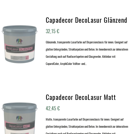
Capadecor DecoLasur Glänzend
32,15
€
Glänzende, transparente Lasurfarbe auf Dispersionsbasis für innen. Geeignet auf
glatten Untergründen, Strukturputzen und Beton. Im Innenbereich zur dekorativen
Gestaltung auch auf Raufasertapeten und Glasgewebe. Abtönbar mit
CaparolColor, AmphiColor Vollton- und…
Capadecor DecoLasur Matt
42,45
€
Matte, transparente Lasurfarbe auf Dispersionsbasis für innen. Geeignet auf
glatten Untergründen, Strukturputzen und Beton. Im Innenbereich zur dekorativen
Gestaltung auch auf Raufasertapeten und Glasgewebe. Abtönbar mit