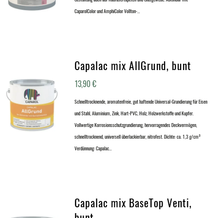
CaparolColor und AmphiColor Vollton-…
Capalac mix AllGrund, bunt
13,90
€
Schnelltrocknende, aromatenfreie, gut haftende Universal-Grundierung für Eisen
und Stahl, Aluminium, Zink, Hart-PVC, Holz, Holzwerkstoffe und Kupfer.
Vollwertige Korrosionsschutzgrundierung, hervorragendes Deckvermögen,
schnelltrocknend, universell überlackierbar, nitrofest. Dichte: ca. 1,3 g/cm³
Verdünnung: Capalac…
Capalac mix BaseTop Venti,
bunt