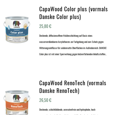
CapaWood Color plus (vormals
Danske Color plus)
25,80
€
Deckende, diffusionsoffene Holzbeschichtung auf Basis eines
wasserverdünnbaren Acrylatharzes zur Farbgebung und zum Schutz gegen
Witterungseinflüsse für seidenmatte Oberflächen im Außenbereich. DANSKE
Color plus ist mit einer Sperrwirkung gegen holzverfärbenden Inhaltsstoffen…
CapaWood RenoTech (vormals
Danske RenoTech)
26,50
€
Deckende, schichtbildende, aromatenfreie und hydrophobe, hoch