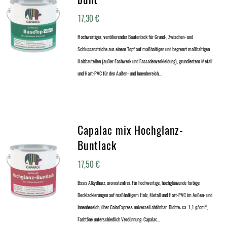
17,30
€
Hochwertiger, ventilierender Bautenlack für Grund-, Zwischen- und
Schlussanstriche aus einem Topf auf maßhaltigen und begrenzt maßhaltigen
Holzbauteilen (außer Fachwerk und Fassadenverkleidung), grundiertem Metall
und Hart-PVC für den Außen- und Innenbereich.…
Capalac mix Hochglanz-
Buntlack
17,50
€
Basis Alkydharz, aromatenfrei. Für hochwertige, hochglänzende farbige
Decklackierungen auf maßhaltigem Holz, Metall und Hart-PVC im Außen- und
Innenbereich, über ColorExpress universell abtönbar. Dichte: ca. 1,1 g/cm³,
Farbtöne unterschiedlich Verdünnung: Capalac…