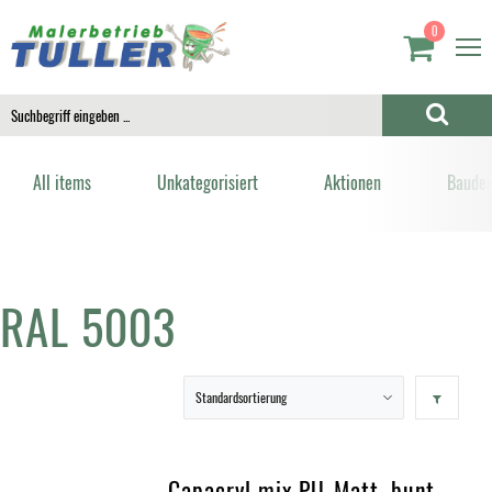
0
All items
Unkategorisiert
Aktionen
Bauden
RAL 5003
Capacryl mix PU-Matt, bunt