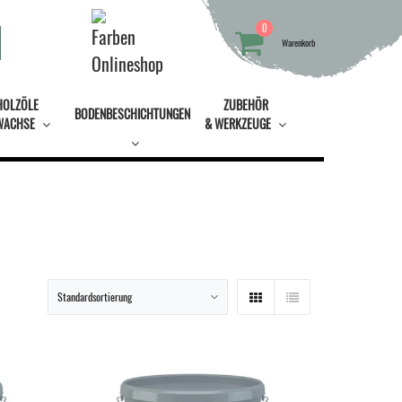
0
Warenkorb
HOLZÖLE
ZUBEHÖR
BODENBESCHICHTUNGEN
WACHSE
& WERKZEUGE