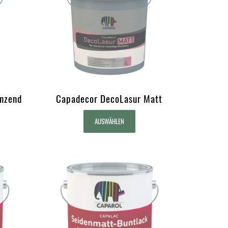
nzend
Capadecor DecoLasur Matt
AUSWÄHLEN