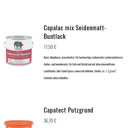
Capalac mix Seidenmatt-
Buntlack
17,50
€
Basis Alkydharze, aromatenfrei. Für hochwertige seidenmatte Lackierarbeiten im
Außen- und Innenbereich, für Holz und Metall und auf alten einwandfreien
Lackflächen, über ColorExpress universell abtönbar. Dichte: ca. 1,2 g/cm³,
Farbtöne unterschiedlich…
Capatect Putzgrund
36,70
€