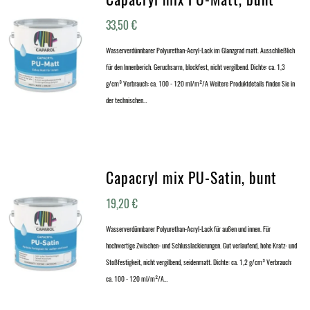
33,50
€
Wasserverdünnbarer Polyurethan-Acryl-Lack im Glanzgrad matt. Ausschließlich
für den Innenberich. Geruchsarm, blockfest, nicht vergilbend. Dichte: ca. 1,3
g/cm³ Verbrauch: ca. 100 - 120 ml/m²/A Weitere Produktdetails finden Sie in
der technischen…
Capacryl mix PU-Satin, bunt
19,20
€
Wasserverdünnbarer Polyurethan-Acryl-Lack für außen und innen. Für
hochwertige Zwischen- und Schlusslackierungen. Gut verlaufend, hohe Kratz- und
Stoßfestigkeit, nicht vergilbend, seidenmatt. Dichte: ca. 1,2 g/cm³ Verbrauch:
ca. 100 - 120 ml/m²/A…