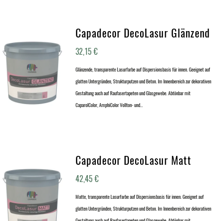
Capadecor DecoLasur Glänzend
32,15
€
Glänzende, transparente Lasurfarbe auf Dispersionsbasis für innen. Geeignet auf
glatten Untergründen, Strukturputzen und Beton. Im Innenbereich zur dekorativen
Gestaltung auch auf Raufasertapeten und Glasgewebe. Abtönbar mit
CaparolColor, AmphiColor Vollton- und…
Capadecor DecoLasur Matt
42,45
€
Matte, transparente Lasurfarbe auf Dispersionsbasis für innen. Geeignet auf
glatten Untergründen, Strukturputzen und Beton. Im Innenbereich zur dekorativen
Gestaltung auch auf Raufasertapeten und Glasgewebe. Abtönbar mit