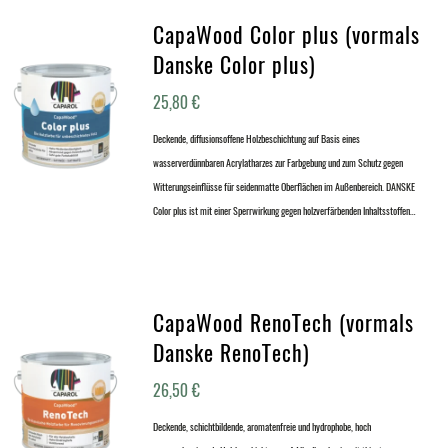
CapaWood Color plus (vormals
Danske Color plus)
25,80
€
Deckende, diffusionsoffene Holzbeschichtung auf Basis eines
wasserverdünnbaren Acrylatharzes zur Farbgebung und zum Schutz gegen
Witterungseinflüsse für seidenmatte Oberflächen im Außenbereich. DANSKE
Color plus ist mit einer Sperrwirkung gegen holzverfärbenden Inhaltsstoffen…
CapaWood RenoTech (vormals
Danske RenoTech)
26,50
€
Deckende, schichtbildende, aromatenfreie und hydrophobe, hoch