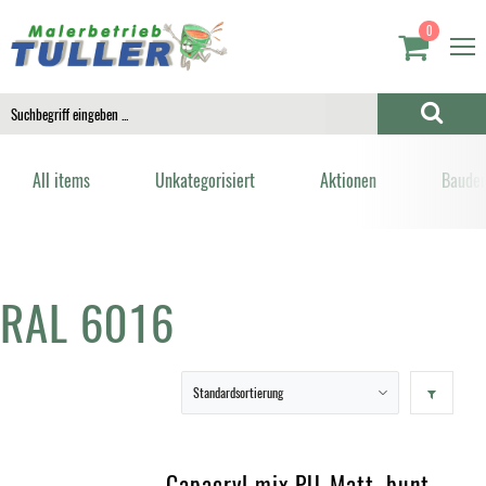
0
All items
Unkategorisiert
Aktionen
Bauden
RAL 6016
Capacryl mix PU-Matt, bunt