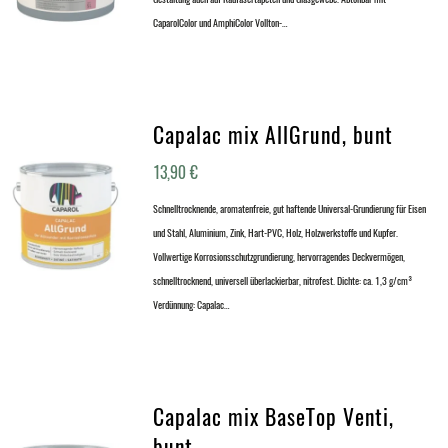
CaparolColor und AmphiColor Vollton-…
Capalac mix AllGrund, bunt
13,90
€
Schnelltrocknende, aromatenfreie, gut haftende Universal-Grundierung für Eisen
und Stahl, Aluminium, Zink, Hart-PVC, Holz, Holzwerkstoffe und Kupfer.
Vollwertige Korrosionsschutzgrundierung, hervorragendes Deckvermögen,
schnelltrocknend, universell überlackierbar, nitrofest. Dichte: ca. 1,3 g/cm³
Verdünnung: Capalac…
Capalac mix BaseTop Venti,
bunt