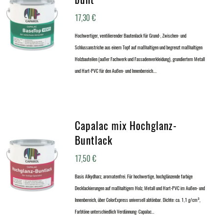
17,30
€
Hochwertiger, ventilierender Bautenlack für Grund-, Zwischen- und
Schlussanstriche aus einem Topf auf maßhaltigen und begrenzt maßhaltigen
Holzbauteilen (außer Fachwerk und Fassadenverkleidung), grundiertem Metall
und Hart-PVC für den Außen- und Innenbereich.…
Capalac mix Hochglanz-
Buntlack
17,50
€
Basis Alkydharz, aromatenfrei. Für hochwertige, hochglänzende farbige
Decklackierungen auf maßhaltigem Holz, Metall und Hart-PVC im Außen- und
Innenbereich, über ColorExpress universell abtönbar. Dichte: ca. 1,1 g/cm³,
Farbtöne unterschiedlich Verdünnung: Capalac…