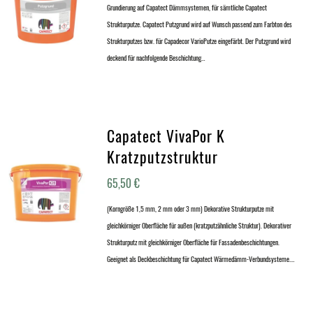
Grundierung auf Capatect Dämmsystemen, für sämtliche Capatect
Strukturputze. Capatect Putzgrund wird auf Wunsch passend zum Farbton des
Strukturputzes bzw. für Capadecor VarioPutze eingefärbt. Der Putzgrund wird
deckend für nachfolgende Beschichtung…
Capatect VivaPor K
Kratzputzstruktur
65,50
€
(Korngröße 1,5 mm, 2 mm oder 3 mm) Dekorative Strukturputze mit
gleichkörniger Oberfläche für außen (kratzputzähnliche Struktur). Dekorativer
Strukturputz mit gleichkörniger Oberfläche für Fassadenbeschichtungen.
Geeignet als Deckbeschichtung für Capatect Wärmedämm-Verbundsysteme.…