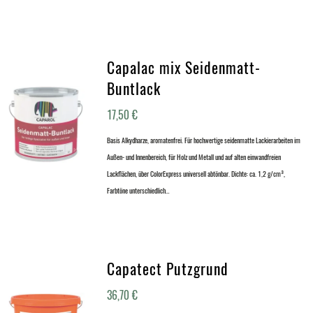
Capalac mix Seidenmatt-
Buntlack
17,50
€
Basis Alkydharze, aromatenfrei. Für hochwertige seidenmatte Lackierarbeiten im
Außen- und Innenbereich, für Holz und Metall und auf alten einwandfreien
Lackflächen, über ColorExpress universell abtönbar. Dichte: ca. 1,2 g/cm³,
Farbtöne unterschiedlich…
Capatect Putzgrund
36,70
€