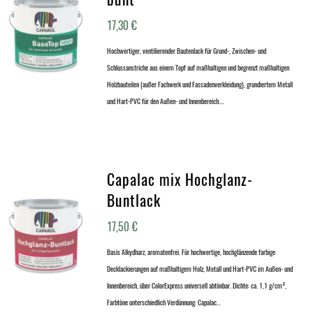
17,30
€
Hochwertiger, ventilierender Bautenlack für Grund-, Zwischen- und
Schlussanstriche aus einem Topf auf maßhaltigen und begrenzt maßhaltigen
Holzbauteilen (außer Fachwerk und Fassadenverkleidung), grundiertem Metall
und Hart-PVC für den Außen- und Innenbereich.…
Capalac mix Hochglanz-
Buntlack
17,50
€
Basis Alkydharz, aromatenfrei. Für hochwertige, hochglänzende farbige
Decklackierungen auf maßhaltigem Holz, Metall und Hart-PVC im Außen- und
Innenbereich, über ColorExpress universell abtönbar. Dichte: ca. 1,1 g/cm³,
Farbtöne unterschiedlich Verdünnung: Capalac…