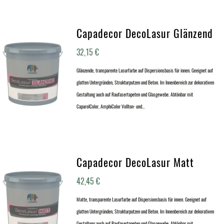
Capadecor DecoLasur Glänzend
32,15
€
Glänzende, transparente Lasurfarbe auf Dispersionsbasis für innen. Geeignet auf
glatten Untergründen, Strukturputzen und Beton. Im Innenbereich zur dekorativen
Gestaltung auch auf Raufasertapeten und Glasgewebe. Abtönbar mit
CaparolColor, AmphiColor Vollton- und…
Capadecor DecoLasur Matt
42,45
€
Matte, transparente Lasurfarbe auf Dispersionsbasis für innen. Geeignet auf
glatten Untergründen, Strukturputzen und Beton. Im Innenbereich zur dekorativen
Gestaltung auch auf Raufasertapeten und Glasgewebe. Abtönbar mit