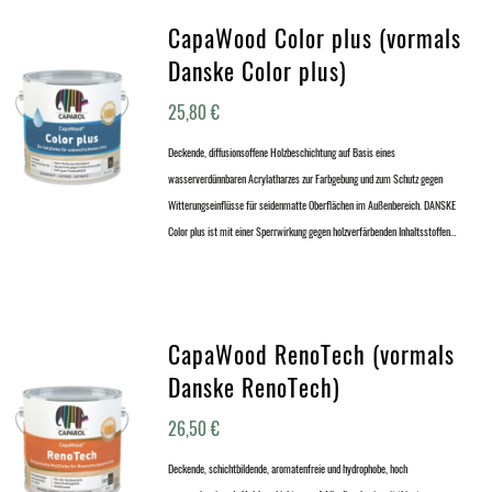
CapaWood Color plus (vormals
Danske Color plus)
25,80
€
Deckende, diffusionsoffene Holzbeschichtung auf Basis eines
wasserverdünnbaren Acrylatharzes zur Farbgebung und zum Schutz gegen
Witterungseinflüsse für seidenmatte Oberflächen im Außenbereich. DANSKE
Color plus ist mit einer Sperrwirkung gegen holzverfärbenden Inhaltsstoffen…
CapaWood RenoTech (vormals
Danske RenoTech)
26,50
€
Deckende, schichtbildende, aromatenfreie und hydrophobe, hoch