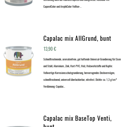
CaparolColor und AmphiColor Vollton-…
Capalac mix AllGrund, bunt
13,90
€
Schnelltrocknende, aromatenfreie, gut haftende Universal-Grundierung für Eisen
und Stahl, Aluminium, Zink, Hart-PVC, Holz, Holzwerkstoffe und Kupfer.
Vollwertige Korrosionsschutzgrundierung, hervorragendes Deckvermögen,
schnelltrocknend, universell überlackierbar, nitrofest. Dichte: ca. 1,3 g/cm³
Verdünnung: Capalac…
Capalac mix BaseTop Venti,
bunt