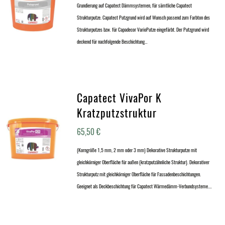
Grundierung auf Capatect Dämmsystemen, für sämtliche Capatect
Strukturputze. Capatect Putzgrund wird auf Wunsch passend zum Farbton des
Strukturputzes bzw. für Capadecor VarioPutze eingefärbt. Der Putzgrund wird
deckend für nachfolgende Beschichtung…
Capatect VivaPor K
Kratzputzstruktur
65,50
€
(Korngröße 1,5 mm, 2 mm oder 3 mm) Dekorative Strukturputze mit
gleichkörniger Oberfläche für außen (kratzputzähnliche Struktur). Dekorativer
Strukturputz mit gleichkörniger Oberfläche für Fassadenbeschichtungen.
Geeignet als Deckbeschichtung für Capatect Wärmedämm-Verbundsysteme.…