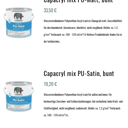
33,50
€
Wasserverdünnbarer Polyurethan-Acryl-Lack im Glanzgrad matt. Ausschließlich
für den Innenberich. Geruchsarm, blockfest, nicht vergilbend. Dichte: ca. 1,3
g/cm³ Verbrauch: ca. 100 - 120 ml/m²/A Weitere Produktdetails finden Sie in
der technischen…
Capacryl mix PU-Satin, bunt
19,20
€
Wasserverdünnbarer Polyurethan-Acryl-Lack für außen und innen. Für
hochwertige Zwischen- und Schlusslackierungen. Gut verlaufend, hohe Kratz- und
Stoßfestigkeit, nicht vergilbend, seidenmatt. Dichte: ca. 1,2 g/cm³ Verbrauch:
ca. 100 - 120 ml/m²/A…