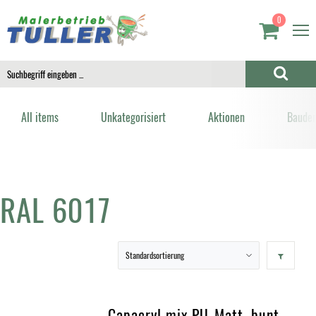
0
All items
Unkategorisiert
Aktionen
Bauden
RAL 6017
Capacryl mix PU-Matt, bunt