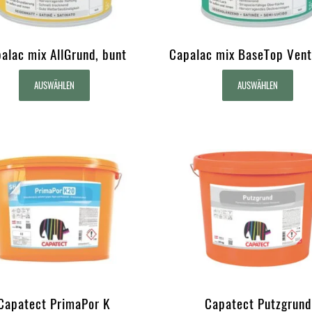
alac mix AllGrund, bunt
Capalac mix BaseTop Vent
AUSWÄHLEN
AUSWÄHLEN
Capatect PrimaPor K
Capatect Putzgrund