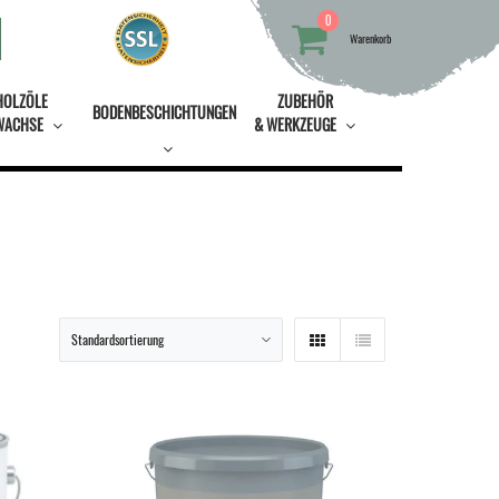
0
Warenkorb
HOLZÖLE
ZUBEHÖR
BODENBESCHICHTUNGEN
WACHSE
& WERKZEUGE