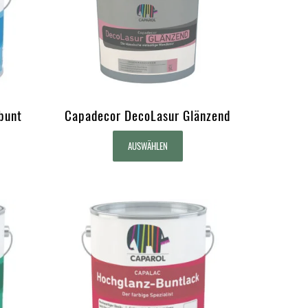
bunt
Capadecor DecoLasur Glänzend
AUSWÄHLEN