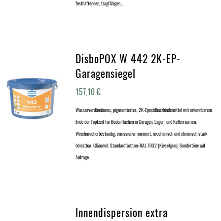
festhaftenden, tragfähigen…
DisboPOX W 442 2K-EP-
Garagensiegel
157,10
€
Wasserverdünnbares, pigmentiertes, 2K-Epoxidharzbindemittel mit erkennbarem
Ende der Topfzeit für Bodenflächen in Garagen, Lager- und Kellerräumen.
Weichmacherbeständig, emissionsminimiert, mechanisch und chemisch stark
belastbar. Glänzend. Standardfarbton: RAL 7032 (Kieselgrau) Sondertöne auf
Anfrage…
Innendispersion extra