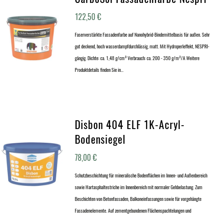
122,50
€
Faserverstärkte Fassadenfarbe auf Nanohybrid-Bindemittelbasis für außen. Sehr
gut deckend, hoch wasserdampfdurchlässig, matt. Mit Hydroperleffekt, NESPRI-
gängig. Dichte: ca. 1,48 g/cm³ Verbrauch: ca. 200 - 350 g/m²/A Weitere
Produktdetails finden Sie in…
Disbon 404 ELF 1K-Acryl-
Bodensiegel
78,00
€
Schutzbeschichtung für mineralische Bodenflächen im Innen- und Außenbereich
sowie Hartasphaltestriche im Innenbereich mit normaler Gehbelastung. Zum
Beschichten von Betonfassaden, Balkoneinfassungen sowie für vorgehängte
Fassadenelemente. Auf zementgebundenen Flächenspachtelungen und