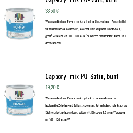
33,50
€
Wasserverdünnbarer Polyurethan-Acryl-Lack im Glanzgrad matt. Ausschließlich
für den Innenberich. Geruchsarm, blockfest, nicht vergilbend. Dichte: ca. 1,3
g/cm³ Verbrauch: ca. 100 - 120 ml/m²/A Weitere Produktdetails finden Sie in
der technischen…
Capacryl mix PU-Satin, bunt
19,20
€
Wasserverdünnbarer Polyurethan-Acryl-Lack für außen und innen. Für
hochwertige Zwischen- und Schlusslackierungen. Gut verlaufend, hohe Kratz- und
Stoßfestigkeit, nicht vergilbend, seidenmatt. Dichte: ca. 1,2 g/cm³ Verbrauch:
ca. 100 - 120 ml/m²/A…