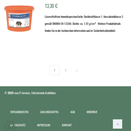
13,30
€
Lösemittelfreie Innendispersionsfarbe. Deckkraftklasse 1, Nassabriebklasse 3
gemäß ÖNORM EN 13300. Dichte: ca. 1,55 g/cm³ Weitere Produktdetails
finden Sie in der technischen Information und im Sicherheitsdatenblatt.
1
2
→
©
2025
mea IT Services
,
Stilschmiede Grafikbüro
VERSANDKOSTEN
ZAHLUNGSMITTEL
AGB
WIDERRUF
DATENSCHUTZ
IMPRESSUM
KONTAKT