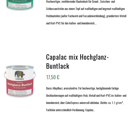
Hochwertiger, ventilierender Bautenlack für Grund-, Zwischen- und
Schlussanstriche aus einem Topf auf maßhaltigen und begrenzt maßhaltigen
Holzbauteilen (außer Fachwerk und Fassadenverkleidung), grundiertem Metall
und Hart-PVC für den Außen- und Innenbereich.…
Capalac mix Hochglanz-
Buntlack
17,50
€
Basis Alkydharz, aromatenfrei. Für hochwertige, hochglänzende farbige
Decklackierungen auf maßhaltigem Holz, Metall und Hart-PVC im Außen- und
Innenbereich, über ColorExpress universell abtönbar. Dichte: ca. 1,1 g/cm³,
Farbtöne unterschiedlich Verdünnung: Capalac…