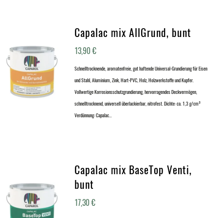
Capalac mix AllGrund, bunt
13,90
€
Schnelltrocknende, aromatenfreie, gut haftende Universal-Grundierung für Eisen
und Stahl, Aluminium, Zink, Hart-PVC, Holz, Holzwerkstoffe und Kupfer.
Vollwertige Korrosionsschutzgrundierung, hervorragendes Deckvermögen,
schnelltrocknend, universell überlackierbar, nitrofest. Dichte: ca. 1,3 g/cm³
Verdünnung: Capalac…
Capalac mix BaseTop Venti,
bunt
17,30
€