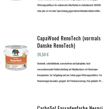
Witterungseinflüsse für seidenmatte Oberflächen im Außenbereich. DANSKE
Color plus ist mit einer Sperrwirkung gegen holzverfärbenden Inhaltsstoffen…
CapaWood RenoTech (vormals
Danske RenoTech)
26,50
€
Deckende, schichtbildende, aromatenfreie und hydrophobe, hoch
wasserabweisende Holzbeschichtung auf Alkydharzbasis mit thixotropen
Komponenten. Zur Farbgebung und zum Schutz gegen Witterungseinflüsse. Für
Renovierungen besonders geeignet. Mit Filmkonservierung. Holz gehobelt: 95 -…
CarboSol Fassadenfarbe Nespri