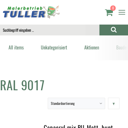
0
All items
Unkategorisiert
Aktionen
Bauden
RAL 9017
Capacryl mix PU-Matt, bunt