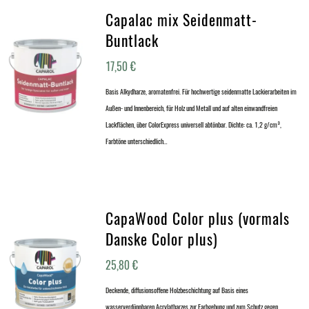
Capalac mix Seidenmatt-
Buntlack
17,50
€
Basis Alkydharze, aromatenfrei. Für hochwertige seidenmatte Lackierarbeiten im
Außen- und Innenbereich, für Holz und Metall und auf alten einwandfreien
Lackflächen, über ColorExpress universell abtönbar. Dichte: ca. 1,2 g/cm³,
Farbtöne unterschiedlich…
CapaWood Color plus (vormals
Danske Color plus)
25,80
€
Deckende, diffusionsoffene Holzbeschichtung auf Basis eines
wasserverdünnbaren Acrylatharzes zur Farbgebung und zum Schutz gegen