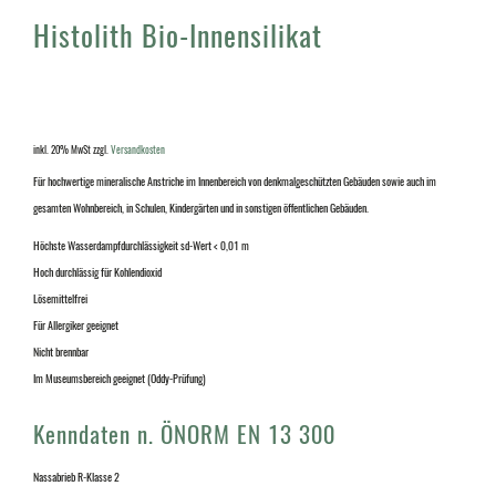
Histolith Bio-Innensilikat
inkl. 20% MwSt
zzgl.
Versandkosten
Für hochwertige mineralische Anstriche im Innenbereich von denkmalgeschützten Gebäuden sowie auch im
gesamten Wohnbereich, in Schulen, Kindergärten und in sonstigen öffentlichen Gebäuden.
Höchste Wasserdampfdurchlässigkeit sd-Wert < 0,01 m
Hoch durchlässig für Kohlendioxid
Lösemittelfrei
Für Allergiker geeignet
Nicht brennbar
Im Museumsbereich geeignet (Oddy-Prüfung)
Kenndaten n. ÖNORM EN 13 300
Nassabrieb R-Klasse 2