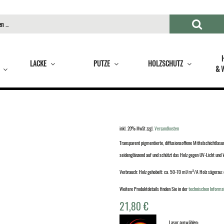
LACKE
PUTZE
HOLZSCHUTZ
& 
inkl. 20% MwSt
zzgl.
Versandkosten
Transparent pigmentierte, diffusionsoffene Mittelschichtlasu
seidenglänzend auf und schützt das Holz gegen UV-Licht und W
Verbrauch: Holz gehobelt: ca. 50-70 ml/m²/A Holz sägera
Weitere Produktdetails finden Sie in der
technischen Informa
21,80
€
Lasur auswählen: