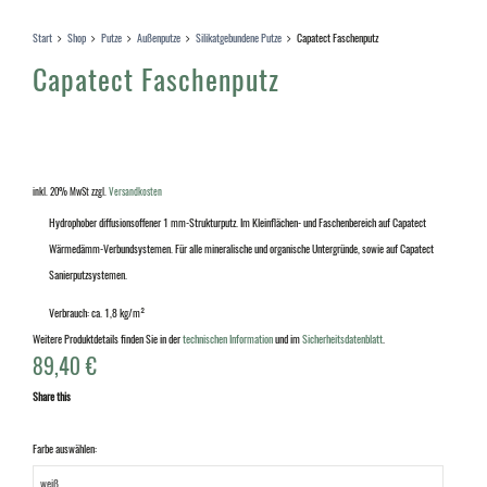
Start
Shop
Putze
Außenputze
Silikatgebundene Putze
Capatect Faschenputz
Capatect Faschenputz
inkl. 20% MwSt
zzgl.
Versandkosten
Hydrophober diffusionsoffener 1 mm-Strukturputz. Im Kleinflächen- und Faschenbereich auf Capatect
Wärmedämm-Verbundsystemen. Für alle mineralische und organische Untergründe, sowie auf Capatect
Sanierputzsystemen.
Verbrauch: ca. 1,8 kg/m²
Weitere Produktdetails finden Sie in der
technischen Information
und im
Sicherheitsdatenblatt
.
89,40
€
Share this
Farbe auswählen: