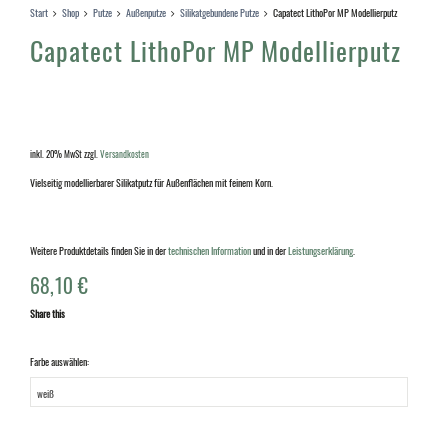
Start
Shop
Putze
Außenputze
Silikatgebundene Putze
Capatect LithoPor MP Modellierputz
Capatect LithoPor MP Modellierputz
inkl. 20% MwSt
zzgl.
Versandkosten
Vielseitig modellierbarer Silikatputz für Außenflächen mit feinem Korn.
Weitere Produktdetails finden Sie in der
technischen Information
und in der
Leistungserklärung
.
68,10
€
Share this
Farbe auswählen: