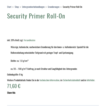
Start
Shop
Untergrundvorbehandlungen
Grundierungen
Security Primer Roll-On
Security Primer Roll-On
inkl. 20% MwSt
zzgl.
Versandkosten
Wässrige, kationische, nachweisbare Grundierung für den Innen- u. Außenbereich. Speziell für die
Rollverarbeitung entwickelter Tiefgrund mit geringer Tropf- und Spritzneigung.
Dichte: ca. 1,0 g/cm³
ca. 55 – 100 g/m²/Auftrag, je nach Struktur und Saugfähigkeit des Untergrundes
Gebindegröße: 8 kg
Weitere Produktdetails finden Sie in der
technischen Information,
im
Sicherheitsdatenblatt
und im
Infofolder
.
71,60
€
Share this