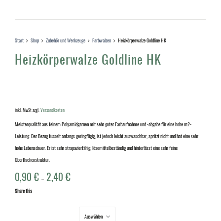
Start
Shop
Zubehör und Werkzeuge
Farbwalzen
Heizkörperwalze Goldline HK
Heizkörperwalze Goldline HK
inkl. MwSt
zzgl.
Versandkosten
Meisterqualität aus feinem Polyamidgarnen mit sehr guter Farbaufnahme und -abgabe für eine hohe m2-
Leistung. Der Bezug fusselt anfangs geringfügig, ist jedoch leicht auswaschbar, spritzt nicht und hat eine sehr
hohe Lebensdauer. Er ist sehr strapazierfähig, lösemittelbeständig und hinterlässt eine sehr feine
Oberflächenstruktur.
0,90
€
2,40
€
–
Share this
Länge