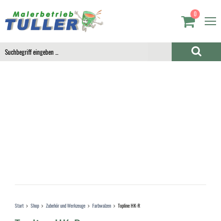
0
Start
Shop
Zubehör und Werkzeuge
Farbwalzen
Topline HK-R