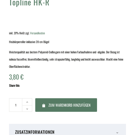
Topline HK-R
inkl. 20% MwSt
zzgl.
Versandkosten
Heizkörperroller inklusive 39 cm Bügel
Meisterqualität aus bestem Polyamid-Endlosgarn mit einer hohen Farbaufnahme und -abgabe. Der Bezug ist
nahezu fusselfrei, lösemittelbeständig, sehr strapazierfähig, langlebig und leicht auswaschbar. Macht eine feine
Oberflächenstruktur.
3,80
€
Share this
ZUM WARENKORB HINZUFÜGEN
ZUSATZINFORMATIONEN