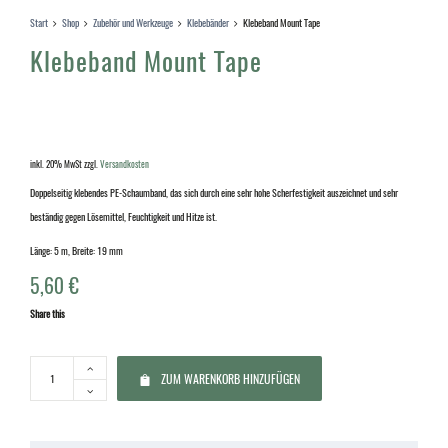
Start
Shop
Zubehör und Werkzeuge
Klebebänder
Klebeband Mount Tape
Klebeband Mount Tape
inkl. 20% MwSt
zzgl.
Versandkosten
Doppelseitig klebendes PE-Schaumband, das sich durch eine sehr hohe Scherfestigkeit auszeichnet und sehr
beständig gegen Lösemittel, Feuchtigkeit und Hitze ist.
Länge: 5 m, Breite: 19 mm
5,60
€
Share this
ZUM WARENKORB HINZUFÜGEN