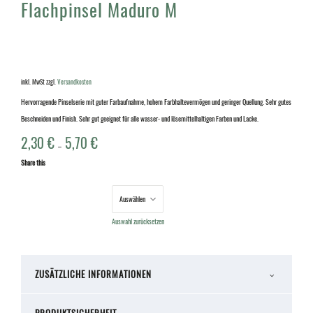
Flachpinsel Maduro M
inkl. MwSt
zzgl.
Versandkosten
Hervorragende Pinselserie mit guter Farbaufnahme, hohem Farbhaltevermögen und geringer Quellung. Sehr gutes
Beschneiden und Finish. Sehr gut geeignet für alle wasser- und lösemittelhaltigen Farben und Lacke.
2,30
€
5,70
€
–
Share this
Breite
Auswahl zurücksetzen
ZUSÄTZLICHE INFORMATIONEN