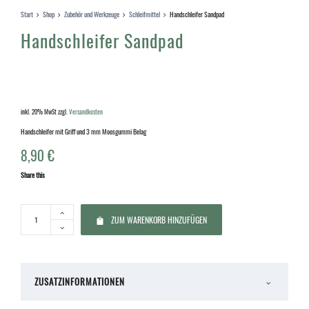
Start
Shop
Zubehör und Werkzeuge
Schleifmittel
Handschleifer Sandpad
Handschleifer Sandpad
inkl. 20% MwSt
zzgl.
Versandkosten
Handschleifer mit Griff und 3 mm Moosgummi Belag
8,90
€
Share this
ZUM WARENKORB HINZUFÜGEN
ZUSATZINFORMATIONEN