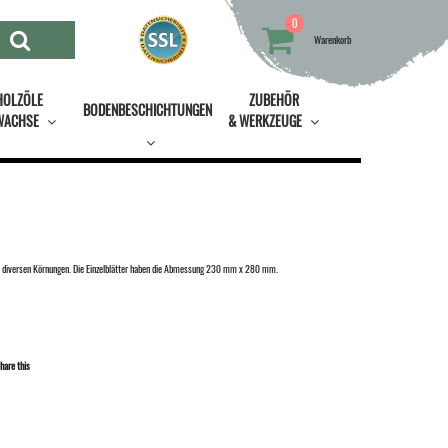
0
Warenkorb
HOLZÖLE
ZUBEHÖR
BODENBESCHICHTUNGEN
WACHSE
& WERKZEUGE
f in diversen Körnungen. Die Einzelblätter haben die Abmessung 230 mm x 280 mm.
hare this