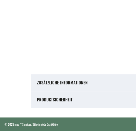
ZUSÄTZLICHE INFORMATIONEN
PRODUKTSICHERHEIT
©
2025
mea IT Services
,
Stilschmiede Grafikbüro