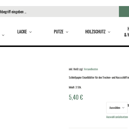
LACKE
PUTZE
HOLZSCHUTZ
& 
inkl. MwSt
zzgl.
Versandkosten
Schleifpapier Einzelblätter für den Trocken- und Nassschlif
Inhalt: 3 Stk.
5,40
€
S
Körnung
Auswahl zurücksetzen