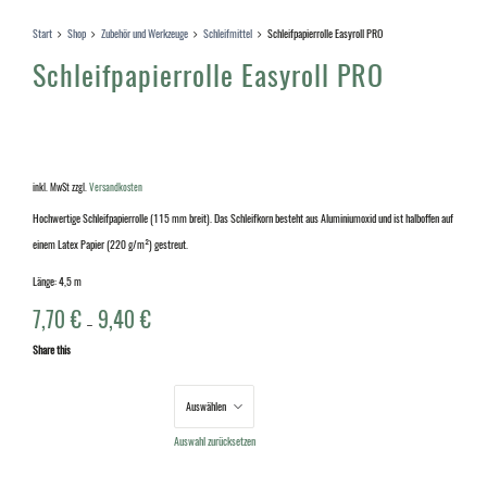
Start
Shop
Zubehör und Werkzeuge
Schleifmittel
Schleifpapierrolle Easyroll PRO
Schleifpapierrolle Easyroll PRO
inkl. MwSt
zzgl.
Versandkosten
Hochwertige Schleifpapierrolle (115 mm breit). Das Schleifkorn besteht aus Aluminiumoxid und ist halboffen auf
einem Latex Papier (220 g/m²) gestreut.
Länge: 4,5 m
7,70
€
9,40
€
–
Share this
Körnung
Auswahl zurücksetzen