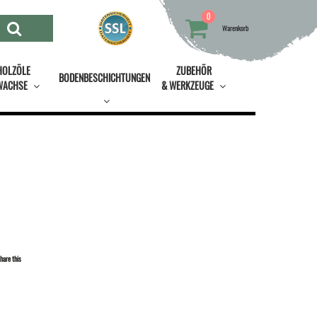
0
Warenkorb
HOLZÖLE
ZUBEHÖR
BODENBESCHICHTUNGEN
WACHSE
& WERKZEUGE
hare this