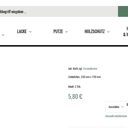
LACKE
PUTZE
HOLZSCHUTZ
& 
inkl. MwSt
zzgl.
Versandkosten
Schleifvlies, 230 mm x 150 mm
Inhalt: 2 Stk.
5,80
€
S
Körnung
Auswahl zurücksetzen