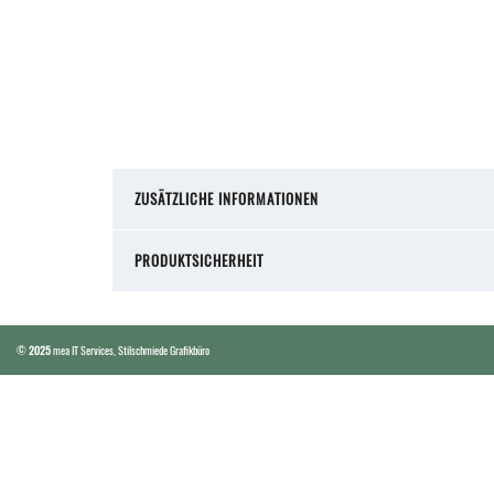
ZUSÄTZLICHE INFORMATIONEN
PRODUKTSICHERHEIT
©
2025
mea IT Services
,
Stilschmiede Grafikbüro